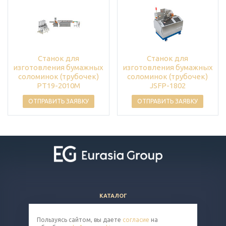
Станок для
Станок для
изготовления бумажных
изготовления бумажных
соломинок (трубочек)
соломинок (трубочек)
PT19-2010M
JSFP-1802
ОТПРАВИТЬ ЗАЯВКУ
ОТПРАВИТЬ ЗАЯВКУ
КАТАЛОГ
ВОПРОСЫ И ОТВЕТЫ
Пользуясь сайтом, вы даете
согласие
на
КОМПАНИЯ