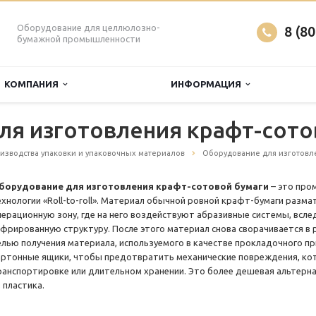
Оборудование для целлюлозно-
8 (8
бумажной промышленности
КОМПАНИЯ
ИНФОРМАЦИЯ
ля изготовления крафт-сото
изводства упаковки и упаковочных материалов
Оборудование для изготовле
борудование для изготовления крафт-сотовой бумаги
– это про
ехнологии «Roll-to-roll». Материал обычной ровной крафт-бумаги разма
перационную зону, где на него воздействуют абразивные системы, всл
офрированную структуру. После этого материал снова сворачивается в 
елью получения материала, используемого в качестве прокладочного пр
артонные ящики, чтобы предотвратить механические повреждения, кот
ранспортировке или длительном хранении. Это более дешевая альтер
 пластика.