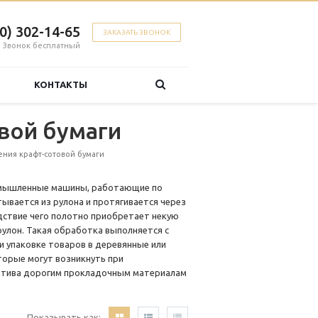
00) 302-14-65
ЗАКАЗАТЬ ЗВОНОК
Звонок бесплатный
КОНТАКТЫ
вой бумаги
ния крафт-сотовой бумаги
мышленные машины, работающие по
тывается из рулона и протягивается через
едствие чего полотно приобретает некую
рулон. Такая обработка выполняется с
и упаковке товаров в деревянные или
орые могут возникнуть при
натива дорогим прокладочным материалам
Показывать как: