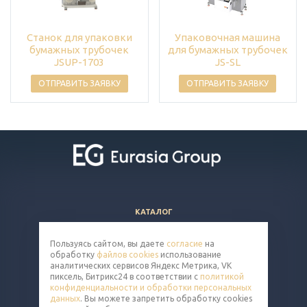
Станок для упаковки
Упаковочная машина
бумажных трубочек
для бумажных трубочек
JSUP-1703
JS-SL
ОТПРАВИТЬ ЗАЯВКУ
ОТПРАВИТЬ ЗАЯВКУ
КАТАЛОГ
ВОПРОСЫ И ОТВЕТЫ
Пользуясь сайтом, вы даете
согласие
на
КОМПАНИЯ
обработку
файлов cookies
использование
КОНТАКТЫ
аналитических сервисов Яндекс Метрика, VK
пиксель, Битрикс24 в соответствии с
политикой
конфиденциальности и обработки персональных
8 (800) 302-14-65
данных
. Вы можете запретить обработку cookies