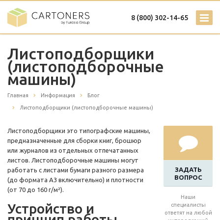
8 (800) 302-14-65
Листоподборщики
(листоподборочные
машины)
Главная
Информация
Блог
Листоподборщики (листоподборочные машины)
Листоподборщики это типографские машины,
предназначенные для сборки книг, брошюр
или журналов из отдельных отпечатанных
листов. Листоподборочные машины могут
ЗАДАТЬ
работать с листами бумаги разного размера
ВОПРОС
(до формата А3 включительно) и плотности
(от 70 до 160 г/м²).
Наши
Устройство и
специалисты
ответят на любой
принцип работы