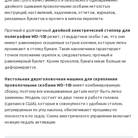
для быстрого качественного и безопасного одновременно
двойного сшивания проволочными скобами нетолстых
инструкций, наставлений, задачников, отчетов, журналов,
рекламных буклетов и прочего в мягком переплете.
Прочный и долговечный
двойной электрический степлер для
полиграфии WD-103
режет, стандартные скобы так, что они
имеют равномерно скошенные острые кончики, которые легко
проникают в стопку бумаги. Такие наконечники гарантируют
точное положение скрепок и, следовательно, прочный и
равномерный буклет. Кроме проколов, бумага никак больше не
деформируется.
Настольная двухголовочная машина для скрепления
проволочными скобами WD-103
имеет комбинированную
сборку, поэтому все изнашиваемые детали могут быть легко
заменены. Модель состоит из двух тихих в работе головок
(сделано в США), которые в совокупности с удобным столом,
регулируемым по углу наклона, обеспечивают прошивку по
плоскости и по седлу. Схема электрического управления включает
ножную педаль активации.