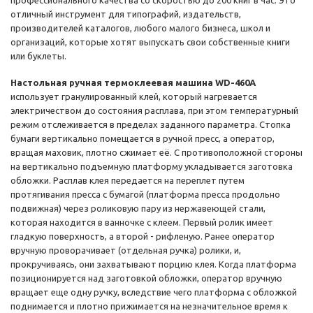
профессионального качества со скоростью до 200 книг в час. Это
отличный инструмент для типографий, издательств,
производителей каталогов, любого малого бизнеса, школ и
организаций, которые хотят выпускать свои собственные книги
или буклеты.
Настольная ручная термоклеевая машина WD-460A
использует гранулированный клей, который нагревается
электричеством до состояния расплава, при этом температурный
режим отслеживается в пределах заданного параметра. Стопка
бумаги вертикально помещается в ручной пресс, а оператор,
вращая маховик, плотно сжимает её. С противоположной стороны
на вертикально подъемную платформу укладывается заготовка
обложки. Расплав клея передается на переплет путем
протягивания пресса с бумагой (платформа пресса продольно
подвижная) через роликовую пару из нержавеющей стали,
которая находится в ванночке с клеем. Первый ролик имеет
гладкую поверхность, а второй - рифленую. Ранее оператор
вручную проворачивает (отдельная ручка) ролики, и,
прокручиваясь, они захватывают порцию клея. Когда платформа
позиционируется над заготовкой обложки, оператор вручную
вращает еще одну ручку, вследствие чего платформа с обложкой
поднимается и плотно прижимается на незначительное время к