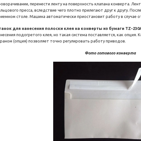
роворачивании, перенести ленту на поверхность клапана конверта. Лен
альцового пресса, вследствие чего плотно прилегают друг к другу. Посл
риемном столе. Машина автоматически приостановит работу в случае о
танок для нанесения полоски клея на конверты из бумаги TZ-230
анесения подогретого клея, но такая система поставляется, как опция.
краном (опция) позволяет точно регулировать работу приводов.
Фото готового конверта