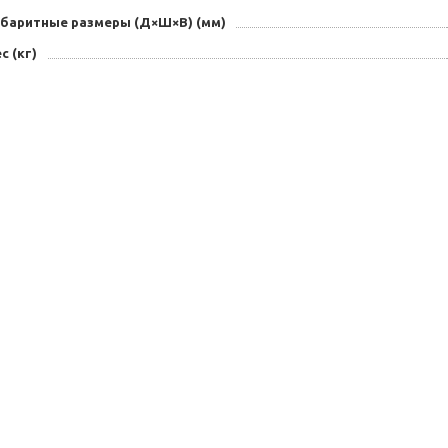
абаритные размеры (Д×Ш×В) (мм)
с (кг)