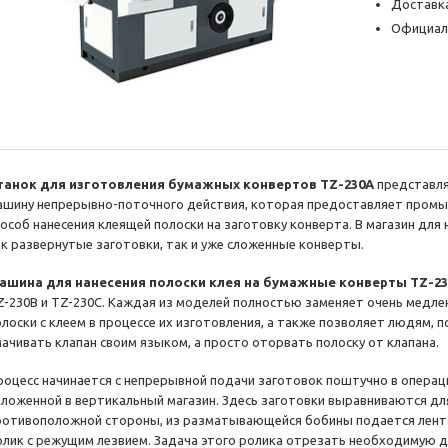
Доставка
Официал
танок для изготовления бумажных конвертов TZ-230A
представля
ашину непрерывно-поточного действия, которая предоставляет пром
пособ нанесения клеящей полоски на заготовку конверта. В магазин для
ак развернутые заготовки, так и уже сложенные конверты.
ашина для нанесения полоски клея на бумажные конверты TZ-2
Z-230В и TZ-230С. Каждая из моделей полностью заменяет очень медле
олоски с клеем в процессе их изготовления, а также позволяет людям,
мачивать клапан своим языком, а просто оторвать полоску от клапана.
роцесс начинается с непрерывной подачи заготовок поштучно в операци
аложенной в вертикальный магазин. Здесь заготовки выравниваются дл
ротивоположной стороны, из разматывающейся бобины подается лента
олик с режущим лезвием. Задача этого ролика отрезать необходимую дл