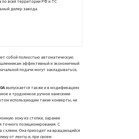
 по всей территории РФ и ТС
ьный дилер завода
ет собой полностью автоматическую
ышленникам эффективный и экономичный
 начальной подачи могут закладываться,
30A
выпускается также и в модификациях
нное и трудоемкое ручное нанесение
 потом использующим такие конверты, не
онную зону из стопки, заранее
я точного позиционирования. С
 с клеем. Она приходит на вращающийся
ину от ленты и, при своем