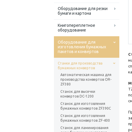
Оборудование для резки
бумаги и картона
Книгопереплетное
оборудование
Оборудование для
изготовления бумажных
пакетов и конвертов
С
м
Станки для производства
с
бумажных конвертов
к
Автоматическая машина для
производства конвертов OR-
М
ZF380
T
Станок для высечки
п
конвертов DC-1200
с
Станок для изготовления
бумажных конвертов ZF390C
П
Станок для изготовления
з
бумажных конвертов ZF-400
п
Станок для ламинирования
р