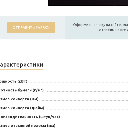
Оформите заявку на сайте, мы
ОТПРАВИТЬ ЗАЯВКУ
ответим на все
арактеристики
ощность (кВт)
отность бумаги (г/м²)
змер конверта (мм)
азмер конверта (дюйм)
роизводительность (штук/час)
азмер отрывной полосы (мм)