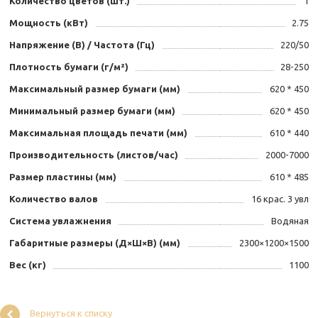
Количество цветов (шт.)
1
Мощность (кВт)
2.75
Напряжение (В) / Частота (Гц)
220/50
Плотность бумаги (г/м²)
28-250
Максимальный размер бумаги (мм)
620 * 450
Минимальный размер бумаги (мм)
620 * 450
Максимальная площадь печати (мм)
610 * 440
Производительность (листов/час)
2000-7000
Размер пластины (мм)
610 * 485
Количество валов
16 крас. 3 увл
Система увлажнения
Водяная
Габаритные размеры (Д×Ш×В) (мм)
2300×1200×1500
Вес (кг)
1100
Вернуться к списку