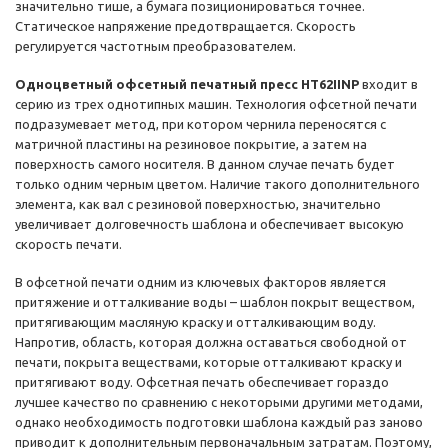
значительно тише, а бумага позиционироваться точнее.
Статическое напряжение предотвращается. Скорость
регулируется частотным преобразователем.
Одноцветный офсетный печатный пресс HT62IINP
входит в
серию из трех однотипных машин. Технология офсетной печати
подразумевает метод, при котором чернила переносятся с
матричной пластины на резиновое покрытие, а затем на
поверхность самого носителя. В данном случае печать будет
только одним черным цветом. Наличие такого дополнительного
элемента, как вал с резиновой поверхностью, значительно
увеличивает долговечность шаблона и обеспечивает высокую
скорость печати.
В офсетной печати одним из ключевых факторов является
притяжение и отталкивание воды – шаблон покрыт веществом,
притягивающим масляную краску и отталкивающим воду.
Напротив, область, которая должна оставаться свободной от
печати, покрыта веществами, которые отталкивают краску и
притягивают воду. Офсетная печать обеспечивает гораздо
лучшее качество по сравнению с некоторыми другими методами,
однако необходимость подготовки шаблона каждый раз заново
приводит к дополнительным первоначальным затратам. Поэтому,