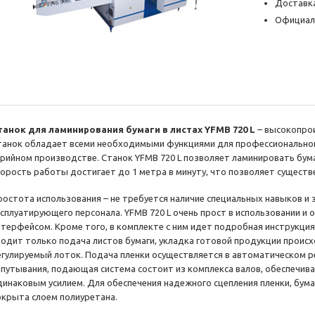
Доставка
Официал
танок для ламинирования бумаги в листах YFMB 720 L
– высокопрои
танок обладает всеми необходимыми функциями для профессионального 
ерийном производстве. Станок YFMB 720 L позволяет ламинировать бума
корость работы достигает до 1 метра в минуту, что позволяет существ
ростота использования – не требуется наличие специальных навыков и 
ксплуатирующего персонала. YFMB 720 L очень прост в использовании и
нтерфейсом. Кроме того, в комплекте с ним идет подробная инструкция
ходит только подача листов бумаги, укладка готовой продукции проис
егулируемый лоток. Подача пленки осуществляется в автоматическом р
апутывания, подающая система состоит из комплекса валов, обеспечив
динаковым усилием. Для обеспечения надежного сцепления пленки, бумаг
окрыта слоем полиуретана.