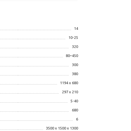
14
10-25
320
80–450
300
380
1194 х 680
297 х 210
5-40
680
6
3500 х 1500 х 1300