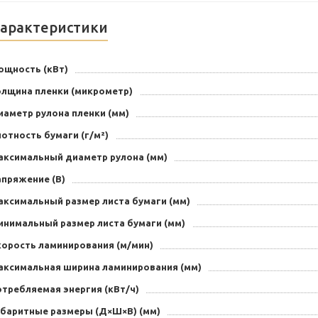
арактеристики
ощность (кВт)
олщина пленки (микрометр)
иаметр рулона пленки (мм)
отность бумаги (г/м²)
аксимальный диаметр рулона (мм)
апряжение (В)
аксимальный размер листа бумаги (мм)
инимальный размер листа бумаги (мм)
корость ламинирования (м/мин)
аксимальная ширина ламинирования (мм)
отребляемая энергия (кВт/ч)
абаритные размеры (Д×Ш×В) (мм)