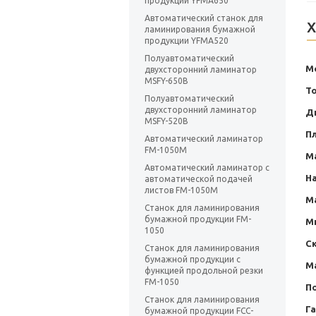
продукции YFMA650
Автоматический станок для
Х
ламинирования бумажной
продукции YFMA520
Полуавтоматический
М
двухсторонний ламинатор
MSFY-650B
Т
Полуавтоматический
двухсторонний ламинатор
Д
MSFY-520B
Пл
Автоматический ламинатор
FM-1050M
М
Автоматический ламинатор с
Н
автоматической подачей
листов FM-1050M
М
Станок для ламинирования
бумажной продукции FM-
М
1050
С
Станок для ламинирования
бумажной продукции с
М
функцией продольной резки
FM-1050
П
Станок для ламинирования
Г
бумажной продукции FCC-