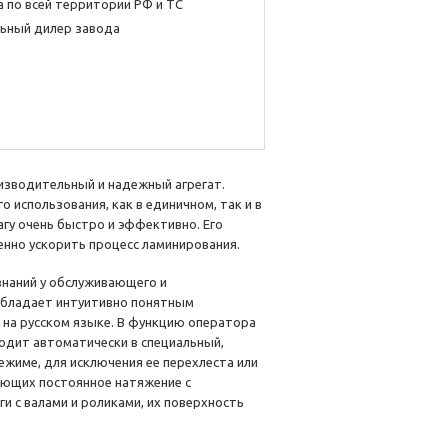
 по всей территории РФ и ТС
ьный дилер завода
зводительный и надежный агрегат.
использования, как в единичном, так и в
гу очень быстро и эффективно. Его
енно ускорить процесс ламинирования.
знаний у обслуживающего и
 обладает интуитивно понятным
 на русском языке. В функцию оператора
ходит автоматически в специальный,
ежиме, для исключения ее перехлеста или
ающих постоянное натяжение с
и с валами и роликами, их поверхность