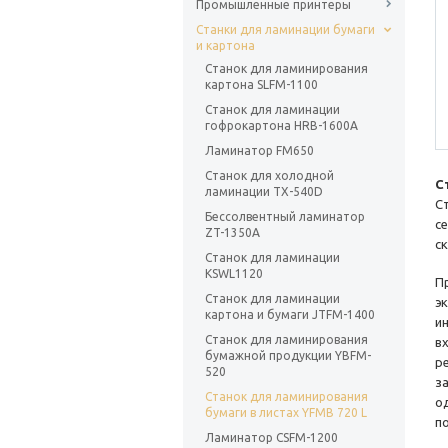
Промышленные принтеры
Станки для ламинации бумаги
и картона
Станок для ламинирования
картона SLFM-1100
Станок для ламинации
гофрокартона HRB-1600A
Ламинатор FM650
Станок для холодной
С
ламинации TX-540D
С
Бессолвентный ламинатор
с
ZT-1350A
с
Станок для ламинации
KSWL1120
П
Станок для ламинации
э
картона и бумаги JTFM-1400
и
Станок для ламинирования
в
бумажной продукции YBFM-
р
520
з
Станок для ламинирования
о
бумаги в листах YFMB 720 L
п
Ламинатор CSFM-1200