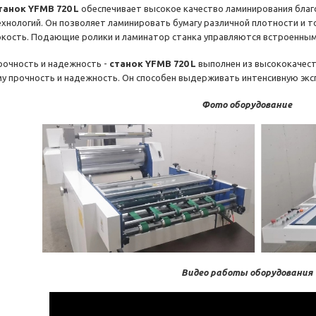
танок YFMB 720 L
обеспечивает высокое качество ламинирования бла
ехнологий. Он позволяет ламинировать бумагу различной плотности и т
ркость. Подающие ролики и ламинатор станка управляются встроенн
рочность и надежность -
станок YFMB 720 L
выполнен из высококачест
му прочность и надежность. Он способен выдерживать интенсивную экс
Фото оборудование
Видео работы оборудования