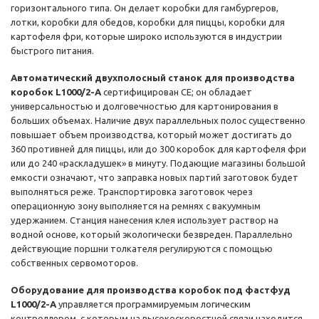
горизонтального типа. Он делает коробки для гамбургеров,
лотки, коробки для обедов, коробки для пиццы, коробки для
картофеля фри, которые широко используются в индустрии
быстрого питания.
Автоматический двухполосный станок для производства
коробок L1000/2-A
сертифицирован CE; он обладает
универсальностью и долговечностью для картонирования в
больших объемах. Наличие двух параллельных полос существенно
повышает объем производства, который может достигать до
360 противней для пиццы, или до 300 коробок для картофеля фри
или до 240 «раскладушек» в минуту. Подающие магазины большой
емкости означают, что заправка новых партий заготовок будет
выполняться реже. Транспортировка заготовок через
операционную зону выполняется на ремнях с вакуумным
удержанием. Станция нанесения клея использует раствор на
водной основе, который экологически безвреден. Параллельно
действующие поршни толкателя регулируются с помощью
собственных сервомоторов.
Оборудование для производства коробок под фастфуд
L1000/2-A
управляется программируемым логическим
контроллером, с которым на высокоскоростной связи находится