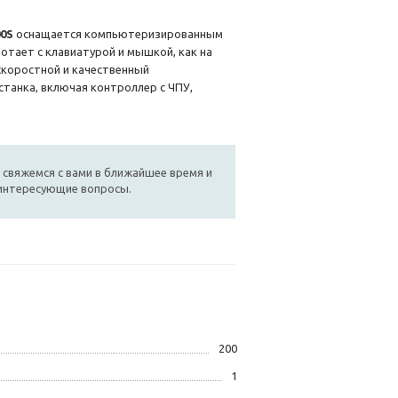
00S
оснащается компьютеризированным
отает с клавиатурой и мышкой, как на
скоростной и качественный
станка, включая контроллер с ЧПУ,
 свяжемся с вами в ближайшее время и
 интересующие вопросы.
200
1