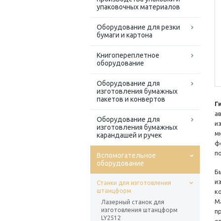
упаковочных материалов
Оборудование для резки
бумаги и картона
Книгопереплетное
оборудование
Оборудование для
изготовления бумажных
пакетов и конвертов
Г
а
Оборудование для
и
изготовления бумажных
м
карандашей и ручек
ф
п
Вспомогательное
оборудование
Б
и
Станки для изготовления
штанцформ
к
М
Лазерный станок для
изготовления штанцформ
п
LY2512