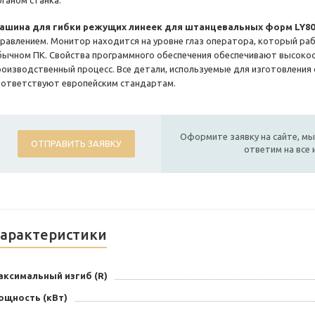
рганом станка.
ашина для гибки режущих линеек для штанцевальных форм LY8
правлением. Монитор находится на уровне глаз оператора, который раб
бычном ПК. Свойства программного обеспечения обеспечивают высоко
роизводственный процесс. Все детали, используемые для изготовления 
оответствуют европейским стандартам.
Оформите заявку на сайте, мы
ОТПРАВИТЬ ЗАЯВКУ
ответим на все
арактеристики
аксимальный изгиб (R)
ощность (кВт)