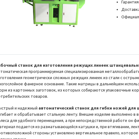
Гарантия
Доставка
Официал
ибочный станок для изготовления режущих линеек штанцевальн
втоматическая программируемая специализированная металлообрабат
зготовления геометрически сложных режущих линеек из стали с острым
ногослойное фанерное основание. Такие матрицы в дальнейшем использ
орм из картонных заготовок, из которых собираются упаковочные ко
отребительских товаров.
ыстрый и надежный
автоматический станок для гибки ножей для 
згибает и обрабатывает стальную ленту. Внешне изделие выполнено в в
олеса для удобного перемещения, а при непосредственной работе он 
атериал подается из разматывающейся катушки и, при втягивании, лент
ротивоположной стороны установлено вертикальное правило, которое