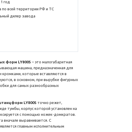
 1 год
 по всей территории РФ и ТС
ьный дилер завода
ых форм LY800S
– это малогабаритная
ывающая машина, предназначенная для
и кромками, которые вставляются в
уются, в основном, при вырубке фигурных
робки для самых разнообразных
штанцформ LY800S
точно режет,
иде тумбы, корпус которой установлен на
фиксируется с помощью ножек-домкратов.
а вначале выравнивается. С
 является главным исполнительным