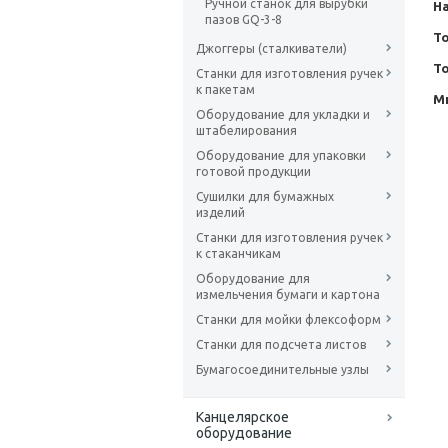
Ручной станок для вырубки
На
пазов GQ-3-8
То
Джоггеры (сталкиватели)
Т
Станки для изготовления ручек
к пакетам
Ми
Оборудование для укладки и
штабелирования
Оборудование для упаковки
готовой продукции
Сушилки для бумажных
изделий
Станки для изготовления ручек
к стаканчикам
Оборудование для
измельчения бумаги и картона
Станки для мойки флексоформ
Станки для подсчета листов
Бумагосоединительные узлы
Канцелярское
оборудование