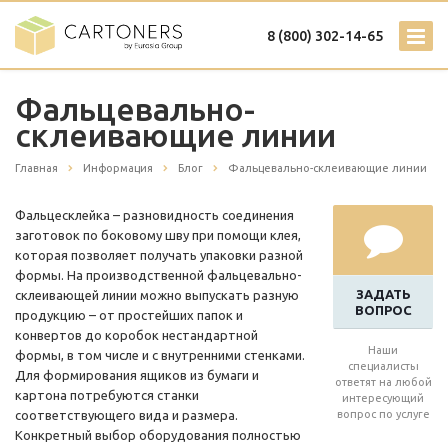
8 (800) 302-14-65
Фальцевально-
склеивающие линии
Главная
Информация
Блог
Фальцевально-склеивающие линии
Фальцесклейка – разновидность соединения
заготовок по боковому шву при помощи клея,
которая позволяет получать упаковки разной
формы. На производственной фальцевально-
ЗАДАТЬ
склеивающей линии можно выпускать разную
ВОПРОС
продукцию – от простейших папок и
конвертов до коробок нестандартной
Наши
формы, в том числе и с внутренними стенками.
специалисты
Для формирования ящиков из бумаги и
ответят на любой
картона потребуются станки
интересующий
соответствующего вида и размера.
вопрос по услуге
Конкретный выбор оборудования полностью