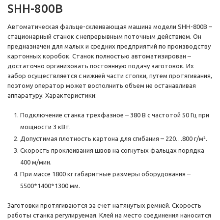
SHH-800B
Автоматическая фальце-склеивающая машина модели SHH-800B –
стационарный станок с непрерывным поточным действием. Он
предназначен для малых и средних предприятий по производству
картонных коробок. Станок полностью автоматизирован –
достаточно организовать постоянную подачу заготовок. Их
забор осуществляется с нижней части стопки, путем протягивания,
поэтому оператор может восполнить объем не останавливая
аппаратуру. Характеристики:
Подключение станка трехфазное – 380 В с частотой 50 Гц при
мощности 3 кВт.
Допустимая плотность картона для сгибания – 220…800 г/м².
Скорость проклеивания швов на согнутых фальцах порядка
400 м/мин.
При массе 1800 кг габаритные размеры оборудования –
5500*1400*1300 мм.
Заготовки протягиваются за счет натянутых ремней. Скорость
работы станка регулируемая. Клей на место соединения наносится