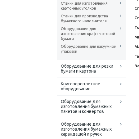
Станки для изготовления
С
картонных уголков
Станки для производства
С
бумажного наполнителя
Т
Оборудование для
изготовления крафт-сотовой
М
бумаги
Оборудование для вакуумной
М
упаковки
Г
Оборудование для резки
Ве
бумаги и картона
Книгопереплетное
оборудование
Оборудование для
изготовления бумажных
пакетов и конвертов
Оборудование для
изготовления бумажных
карандашей и ручек