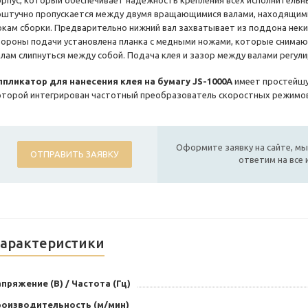
орпус, который обеспечивает надежность крепления всех исполнительн
оштучно пропускается между двумя вращающимися валами, находящими
окам сборки. Предварительно нижний вал захватывает из поддона неки
тороны подачи установлена планка с медными ножами, которые снимают
алам слипнуться между собой. Подача клея и зазор между валами регул
ппликатор для нанесения клея на бумагу JS-1000A
имеет простейшу
оторой интегрирован частотный преобразователь скоростных режимов
Оформите заявку на сайте, мы
ОТПРАВИТЬ ЗАЯВКУ
ответим на все
арактеристики
пряжение (В) / Частота (Гц)
роизводительность (м/мин)