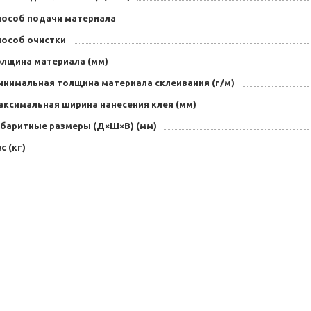
пособ подачи материала
пособ очистки
олщина материала (мм)
инимальная толщина материала склеивания (г/м)
аксимальная ширина нанесения клея (мм)
абаритные размеры (Д×Ш×В) (мм)
с (кг)