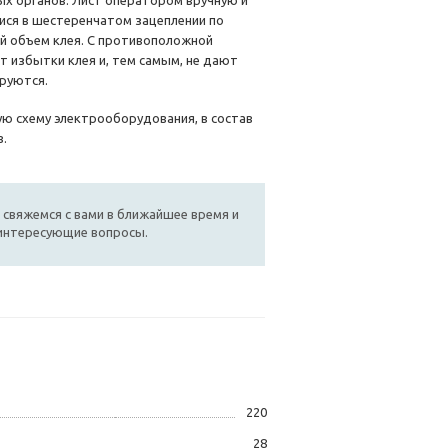
ых органов. Лист оператором вручную и
ся в шестеренчатом зацеплении по
й объем клея. С противоположной
 избытки клея и, тем самым, не дают
ируются.
ю схему электрооборудования, в состав
.
 свяжемся с вами в ближайшее время и
 интересующие вопросы.
220
28