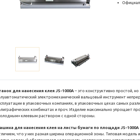
Официал
танок для нанесения клея JS-1000A
– это конструктивно простой, н
олуавтоматический электромеханический вальцовый инструмент непрер
ксплуатации в упаковочных компаниях, в упаковочных цехах самых раз
олиграфических комбинатах и проч. Изделие максимально упрощает пр
холодным» клеевым раствором с одной стороны.
ашина для нанесения клея на листы бумаги по площади JS-1000A
тличием, что у них разная ширина операционной зоны. Типовая модел