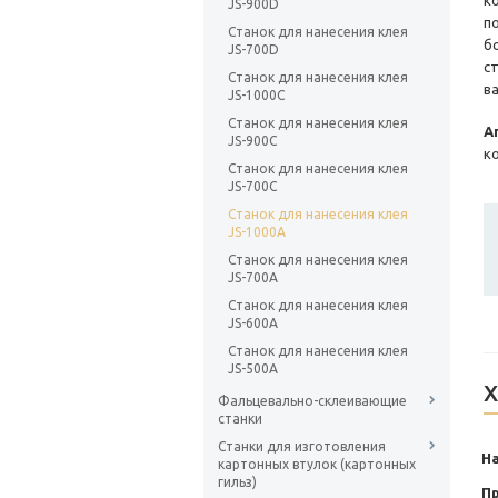
к
JS-900D
п
Станок для нанесения клея
б
JS-700D
с
Станок для нанесения клея
в
JS-1000C
Станок для нанесения клея
А
JS-900C
к
Станок для нанесения клея
JS-700C
Станок для нанесения клея
JS-1000A
Станок для нанесения клея
JS-700A
Станок для нанесения клея
JS-600A
Станок для нанесения клея
JS-500A
Х
Фальцевально-склеивающие
станки
Станки для изготовления
На
картонных втулок (картонных
гильз)
П