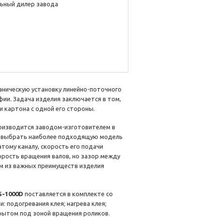
ьный дилер завода
аническую установку линейно-поточного
ии. Задача изделия заключается в том,
и картона с одной его стороны.
оизводится заводом-изготовителем в
ет выбрать наиболее подходящую модель
атому каналу, скорость его подачи
орость вращения валов, но зазор между
им из важных преимуществ изделия
S-1000D
поставляется в комплекте со
 подогревания клея; нагрева клея;
орытом под зоной вращения роликов.