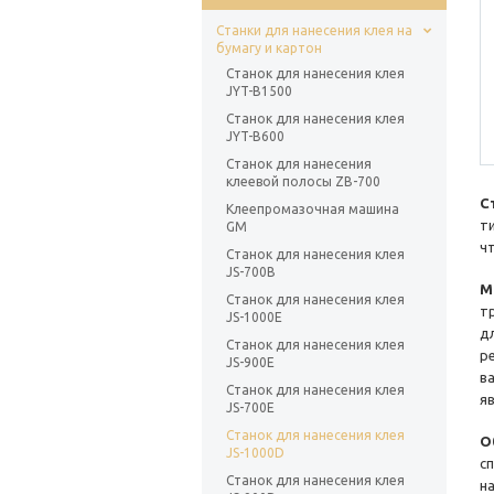
Станки для нанесения клея на
бумагу и картон
Станок для нанесения клея
JYT-B1500
Станок для нанесения клея
JYT-B600
Станок для нанесения
клеевой полосы ZB-700
С
Клеепромазочная машина
т
GM
ч
Станок для нанесения клея
JS-700B
М
Станок для нанесения клея
т
JS-1000E
д
Станок для нанесения клея
р
JS-900E
в
Станок для нанесения клея
я
JS-700E
Станок для нанесения клея
О
JS-1000D
с
Станок для нанесения клея
н