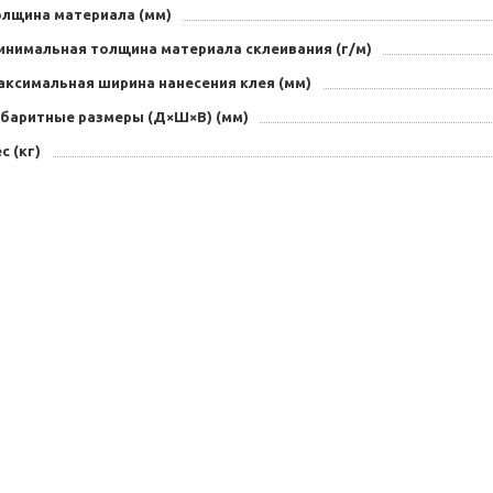
олщина материала (мм)
инимальная толщина материала склеивания (г/м)
аксимальная ширина нанесения клея (мм)
абаритные размеры (Д×Ш×В) (мм)
с (кг)