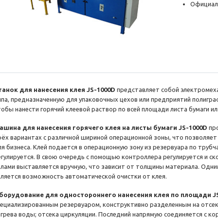
Официал
танок для нанесения клея JS-1000D
представляет собой электромех
ипа, предназначенную для упаковочных цехов или предприятий полиграф
тобы нанести горячий клеевой раствор по всей площади листа бумаги ил
ашина для нанесения горячего клея на листы бумаги JS-1000D
пр
рёх вариантах с различной шириной операционной зоны, что позволя
ля бизнеса. Клей подается в операционную зону из резервуара по трубч
егулируется. В свою очередь с помощью контроллера регулируется и ск
алами выставляется вручную, что зависит от толщины материала. Одн
вляется возможность автоматической очистки от клея.
борудование для одностороннего нанесения клея по площади J
пециализированным резервуаром, конструктивно разделенным на отсеки:
агрева воды; отсека циркуляции. Последний напрямую соединяется с к