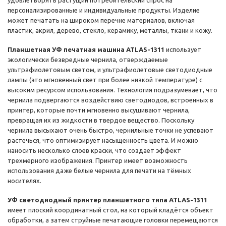
удовлетворять растущий потребительский спрос на
персонализированные и индивидуальные продукты. Изделие
может печатать на широком перечне материалов, включая
пластик, акрил, дерево, стекло, керамику, металлы, ткани и кожу.
Планшетная УФ печатная машина ATLAS-1311
использует
экологически безвредные чернила, отверждаемые
ультрафиолетовым светом, и ультрафиолетовые светодиодные
лампы (это мгновенный свет при более низкой температуре) с
высоким ресурсом использования. Технология подразумевает, что
чернила подвергаются воздействию светодиодов, встроенных в
принтер, которые почти мгновенно высушивают чернила,
превращая их из жидкости в твердое вещество. Поскольку
чернила высыхают очень быстро, чернильные точки не успевают
растечься, что оптимизирует насыщенность цвета. И можно
наносить несколько слоев краски, что создает эффект
трехмерного изображения. Принтер имеет возможность
использования даже белые чернила для печати на тёмных
носителях.
УФ светодиодный принтер планшетного типа ATLAS-1311
имеет плоский координатный стол, на который кладётся объект
обработки, а затем струйные печатающие головки перемещаются