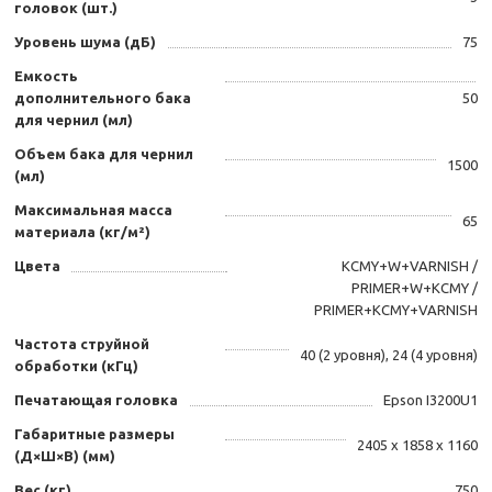
головок (шт.)
Уровень шума (дБ)
75
Емкость
дополнительного бака
50
для чернил (мл)
Объем бака для чернил
1500
(мл)
Максимальная масса
65
материала (кг/м²)
Цвета
KCMY+W+VARNISH /
PRIMER+W+KCMY /
PRIMER+KCMY+VARNISH
Частота струйной
40 (2 уровня), 24 (4 уровня)
обработки (кГц)
Печатающая головка
Epson I3200U1
Габаритные размеры
2405 х 1858 х 1160
(Д×Ш×В) (мм)
Вес (кг)
750