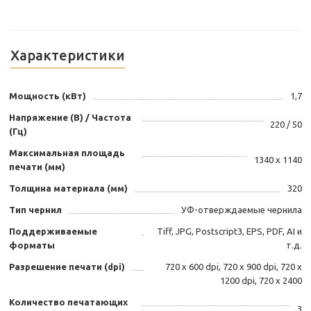
Характеристики
Мощность (кВт)
1,7
Напряжение (В) / Частота
220 / 50
(Гц)
Максимальная площадь
1340 x 1140
печати (мм)
Толщина материала (мм)
320
Тип чернил
УФ-отверждаемые чернила
Поддерживаемые
Tiff, JPG, Postscript3, EPS, PDF, AI и
форматы
т.д.
Разрешение печати (dpi)
720 х 600 dpi, 720 х 900 dpi, 720 х
1200 dpi, 720 х 2400
Количество печатающих
3