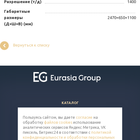
Разрешение (т/д)
1400
Габаритные
размеры
2470×650×1100
(Д×Ш×В) (мм)
Вернуться к списку
КАТАЛОГ
ВОПРОСЫ И ОТВЕТЫ
Пользуясь сайтом, вы даете
согласие
на
КОМПАНИЯ
обработку
файлов cookies
использование
КОНТАКТЫ
аналитических сервисов Яндекс Метрика, VK
пиксель, Битрикс24 в соответствии с
политикой
конфиденциальности и обработки персональных
8 (800) 302-14-65