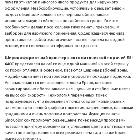
печати этикеток и многого иного продукта для наружного
оформления. Неабсорбирующие, устойчивые к выцветанию и
водостойкие эко-сольвентные чернила обеспечивают
исключительную стойкость к воздействию среды. Все эти
особенности делают эко-сольвентную печать прекрасным
выбором для наружного применения. Содержащиеся чернила
представляют собой экологически чистые чернила на водной
основе, изготовленные из эфирных экстрактов.
Широкоформатный принтер с автоматической подачей ES-
640C
представлен на сайте еще одной машиной из этой серии, у
которой отличия, в основном, касаются ширины рабочей зоны,
модификации печатной головки и скорости проходки подложки.
Устанавливаются печатающие головки Epson, которые
гарантированно обеспечивают насыщенные и стабильные цвета
на высокой скорости. Технология переменных точек
подразумевает, что переменная точка создает капли разных
размеров для точной графики с высоким разрешением, плавными
градациями и очень хорошим контрастом. Функция печати
SinoColor контролирует размещение точек между проходами,
позволяя принтеру обеспечивать сплошные цвета и оптимальное
качество изображения во всех режимах печати, а также более
высокую скорость.