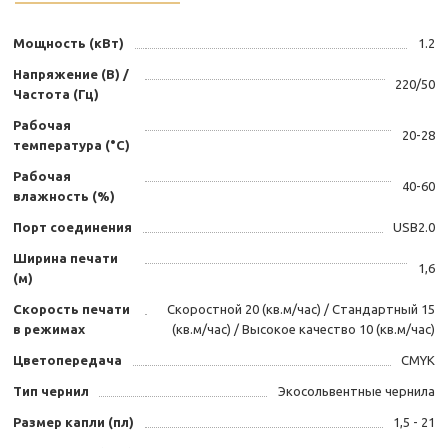
Мощность (кВт)
1.2
Напряжение (В) /
220/50
Частота (Гц)
Рабочая
20-28
температура (°C)
Рабочая
40-60
влажность (%)
Порт соединения
USB2.0
Ширина печати
1,6
(м)
Скорость печати
Скоростной 20 (кв.м/час) / Стандартный 15
в режимах
(кв.м/час) / Высокое качество 10 (кв.м/час)
Цветопередача
CMYK
Тип чернил
Экосольвентные чернила
Размер капли (пл)
1,5 - 21