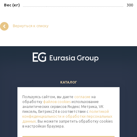
Вес (кг)
300
Вернуться к списку
КАТАЛОГ
ВОПРОСЫ И ОТВЕТЫ
Пользуясь сайтом, вы даете
согласие
на
КОМПАНИЯ
обработку
файлов cookies
использование
КОНТАКТЫ
аналитических сервисов Яндекс Метрика, VK
пиксель, Битрикс24 в соответствии с
политикой
конфиденциальности и обработки персональных
8 (800) 302-14-65
данных
. Вы можете запретить обработку cookies
в настройках браузера.
cart@eq-mail.ru