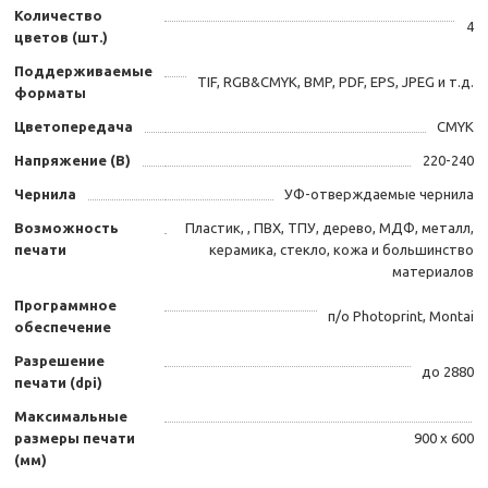
Количество
4
цветов (шт.)
Поддерживаемые
TIF, RGB&CMYK, BMP, PDF, EPS, JPEG и т.д.
форматы
Цветопередача
CMYK
Напряжение (В)
220-240
Чернила
УФ-отверждаемые чернила
Возможность
Пластик, , ПВХ, ТПУ, дерево, МДФ, металл,
печати
керамика, стекло, кожа и большинство
материалов
Программное
п/о Photoprint, Montai
обеспечение
Разрешение
до 2880
печати (dpi)
Максимальные
размеры печати
900 х 600
(мм)