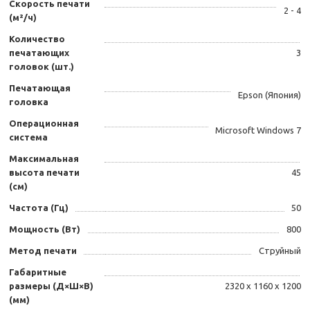
Скорость печати
2 - 4
(м²/ч)
Количество
печатающих
3
головок (шт.)
Печатающая
Epson (Япония)
головка
Операционная
Microsoft Windows 7
система
Максимальная
высота печати
45
(см)
Частота (Гц)
50
Мощность (Вт)
800
Метод печати
Струйный
Габаритные
размеры (Д×Ш×В)
2320 х 1160 х 1200
(мм)