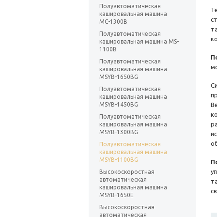
Полуавтоматическая
Т
кашировальная машина
с
МС-1300B
т
Полуавтоматическая
к
кашировальная машина MS-
1100B
П
Полуавтоматическая
м
кашировальная машина
MSYB-1650BG
С
Полуавтоматическая
п
кашировальная машина
MSYB-1450BG
В
к
Полуавтоматическая
р
кашировальная машина
MSYB-1300BG
и
о
Полуавтоматическая
кашировальная машина
MSYB-1100BG
П
у
Высокоскоростная
автоматическая
т
кашировальная машина
с
MSYB-1650E
Высокоскоростная
автоматическая