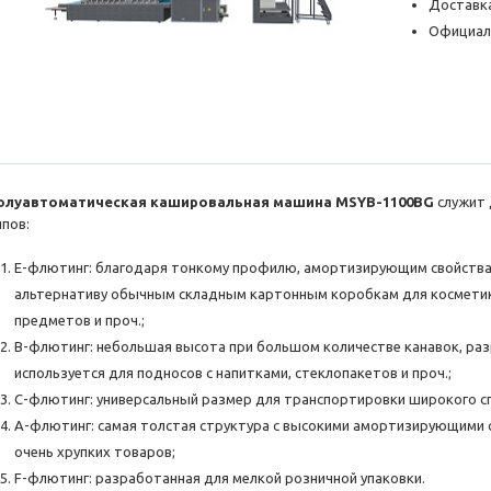
Доставка
Официал
олуавтоматическая кашировальная машина MSYB-1100BG
служит
ипов:
E-флютинг: благодаря тонкому профилю, амортизирующим свойствам
альтернативу обычным складным картонным коробкам для косметики
предметов и проч.;
B-флютинг: небольшая высота при большом количестве канавок, раз
используется для подносов с напитками, стеклопакетов и проч.;
C-флютинг: универсальный размер для транспортировки широкого с
A-флютинг: самая толстая структура с высокими амортизирующими 
очень хрупких товаров;
F-флютинг: разработанная для мелкой розничной упаковки.