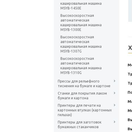
кашировальная машина
MSYB-1450E
Высокоскоростная
автоматическая
кашировальная машина
MSYB-1300E
Высокоскоростная
автоматическая
Х
кашировальная машина
MSYB-1307G
Высокоскоростная
автоматическая
М
кашировальная машина
MSYB-1310G
Тр
Прессы для рельефного
Т
тиснения на бумаге и картоне
П
Станки для покрытия лаком
бумаги и картона
М
Принтеры для печати на
картонных втулках (картонных
М
гильзах)
В
Принтеры для заготовок
бумажных стаканчиков
В