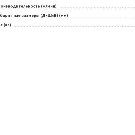
роизводительность (м/мин)
абаритные размеры (Д×Ш×В) (мм)
с (кг)