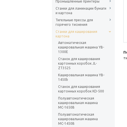
Промышленные принтеры
Станки для ламинации бумаги
и картона
Тигельные прессы для
горячего тиснения
Станки для каширования
картона
Автоматическая
кашировальная машина YB-
1300E
П
т
Станок для каширования
картонных коробок JL-
ZT3525
Кашировальная машина YB-
1450b
Станок для каширования
картонных коробок KD-500
Полуавтоматическая
кашировальная машина
МС-1650B
Полуавтоматическая
кашировальная машина
МС-1450B