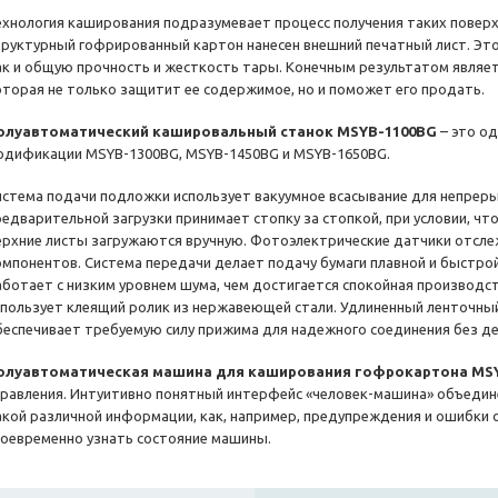
ехнология каширования подразумевает процесс получения таких поверх
труктурный гофрированный картон нанесен внешний печатный лист. Это
ак и общую прочность и жесткость тары. Конечным результатом являе
оторая не только защитит ее содержимое, но и поможет его продать.
олуавтоматический кашировальный станок MSYB-1100BG
– это од
одификации MSYB-1300BG, MSYB-1450BG и MSYB-1650BG.
истема подачи подложки использует вакуумное всасывание для непрер
редварительной загрузки принимает стопку за стопкой, при условии, ч
ерхние листы загружаются вручную. Фотоэлектрические датчики отсл
омпонентов. Система передачи делает подачу бумаги плавной и быстро
аботает с низким уровнем шума, чем достигается спокойная производст
спользует клеящий ролик из нержавеющей стали. Удлиненный ленточный
беспечивает требуемую силу прижима для надежного соединения без д
олуавтоматическая машина для каширования гофрокартона MS
правления. Интуитивно понятный интерфейс «человек-машина» объедине
акой различной информации, как, например, предупреждения и ошибки 
воевременно узнать состояние машины.