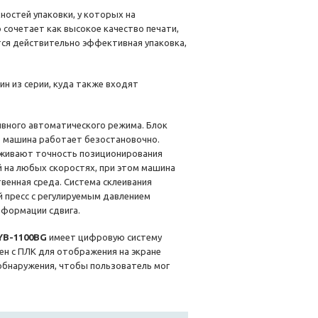
ностей упаковки, у которых на
 сочетает как высокое качество печати,
тся действительно эффективная упаковка,
ин из серии, куда также входят
ывного автоматического режима. Блок
то машина работает безостановочно.
еживают точность позиционирования
й на любых скоростях, при этом машина
венная среда. Система склеивания
 пресс с регулируемым давлением
еформации сдвига.
YB-1100BG
имеет цифровую систему
н с ПЛК для отображения на экране
обнаружения, чтобы пользователь мог