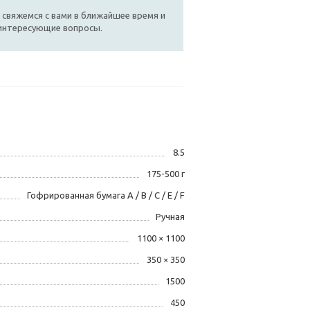
 свяжемся с вами в ближайшее время и
 интересующие вопросы.
8.5
175-500 г
Гофрированная бумага A / B / C / E / F
Ручная
1100 × 1100
350 × 350
1500
450