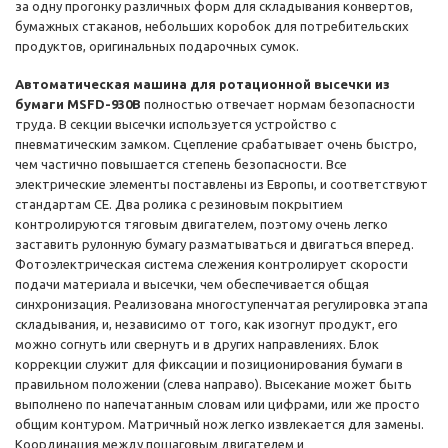
за одну прогонку различных форм для складывания конвертов,
бумажных стаканов, небольших коробок для потребительских
продуктов, оригинальных подарочных сумок.
Автоматическая машина для ротационной высечки из
бумаги MSFD-930B
полностью отвечает нормам безопасности
труда. В секции высечки используется устройство с
пневматическим замком. Сцепление срабатывает очень быстро,
чем частично повышается степень безопасности. Все
электрические элементы поставлены из Европы, и соответствуют
стандартам CE. Два ролика с резиновым покрытием
контролируются тяговым двигателем, поэтому очень легко
заставить рулонную бумагу разматываться и двигаться вперед.
Фотоэлектрическая система слежения контролирует скорости
подачи материала и высечки, чем обеспечивается общая
синхронизация. Реализована многоступенчатая регулировка этапа
складывания, и, независимо от того, как изогнут продукт, его
можно согнуть или свернуть и в других направлениях. Блок
коррекции служит для фиксации и позиционирования бумаги в
правильном положении (слева направо). Высекание может быть
выполнено по напечатанным словам или цифрами, или же просто
общим контуром. Матричный нож легко извлекается для замены.
Координация между пошаговым двигателем и