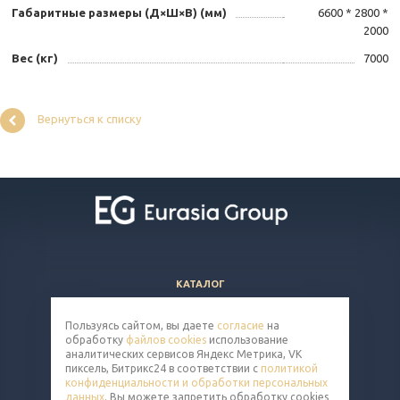
Габаритные размеры (Д×Ш×В) (мм)
6600 * 2800 *
2000
Вес (кг)
7000
Вернуться к списку
КАТАЛОГ
ВОПРОСЫ И ОТВЕТЫ
Пользуясь сайтом, вы даете
согласие
на
КОМПАНИЯ
обработку
файлов cookies
использование
КОНТАКТЫ
аналитических сервисов Яндекс Метрика, VK
пиксель, Битрикс24 в соответствии с
политикой
конфиденциальности и обработки персональных
8 (800) 302-14-65
данных
. Вы можете запретить обработку cookies