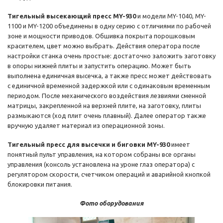
Тигельный высекающий пресс MY-930
и модели MY-1040, MY-
1100 и MY-1200 объединены в одну серию с отличиями по рабочей
зоне и мощности приводов. Обшивка покрыта порошковым
красителем, цвет можно выбрать. Действия оператора после
настройки станка очень простые: достаточно заложить заготовку
в опоры нижней плиты и запустить операцию. Может быть
выполнена единичная высечка, а также пресс может действовать
с единичной временной задержкой или с одинаковым временным
периодом. После механического воздействия лезвиями сменной
матрицы, закрепленной на верхней плите, на заготовку, плиты
размыкаются (ход плит очень плавный). Далее оператор также
вручную удаляет материал из операционной зоны.
Тигельный пресс для высечки и биговки MY-930
имеет
понятный пульт управления, на котором собраны все органы
управления (консоль установлена на уроне глаз оператора) с
регулятором скорости, счетчиком операций и аварийной кнопкой
блокировки питания.
Фото оборудования