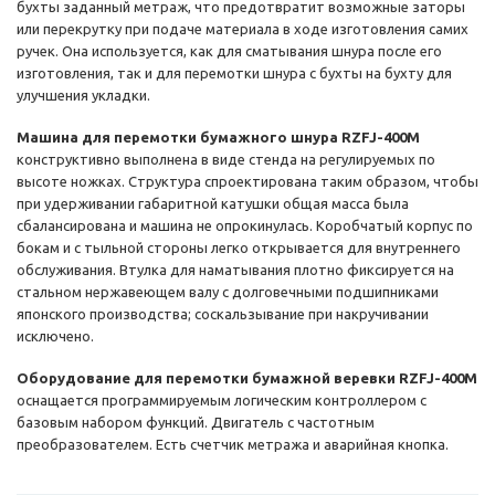
бухты заданный метраж, что предотвратит возможные заторы
или перекрутку при подаче материала в ходе изготовления самих
ручек. Она используется, как для сматывания шнура после его
изготовления, так и для перемотки шнура с бухты на бухту для
улучшения укладки.
Машина для перемотки бумажного шнура RZFJ-400M
конструктивно выполнена в виде стенда на регулируемых по
высоте ножках. Структура спроектирована таким образом, чтобы
при удерживании габаритной катушки общая масса была
сбалансирована и машина не опрокинулась. Коробчатый корпус по
бокам и с тыльной стороны легко открывается для внутреннего
обслуживания. Втулка для наматывания плотно фиксируется на
стальном нержавеющем валу с долговечными подшипниками
японского производства; соскальзывание при накручивании
исключено.
Оборудование для перемотки бумажной веревки RZFJ-400M
оснащается программируемым логическим контроллером с
базовым набором функций. Двигатель с частотным
преобразователем. Есть счетчик метража и аварийная кнопка.