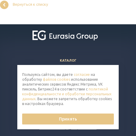
Вернуться к списку
КАТАЛОГ
ВОПРОСЫ И ОТВЕТЫ
Пользуясь сайтом, вы даете
согласие
на
КОМПАНИЯ
обработку
файлов cookies
использование
КОНТАКТЫ
аналитических сервисов Яндекс Метрика, VK
пиксель, Битрикс24 в соответствии с
политикой
конфиденциальности и обработки персональных
8 (800) 302-14-65
данных
. Вы можете запретить обработку cookies
в настройках браузера.
cart@eq-mail.ru
Принять
© 2026 Все права защищены.
Политика конфиденциальности