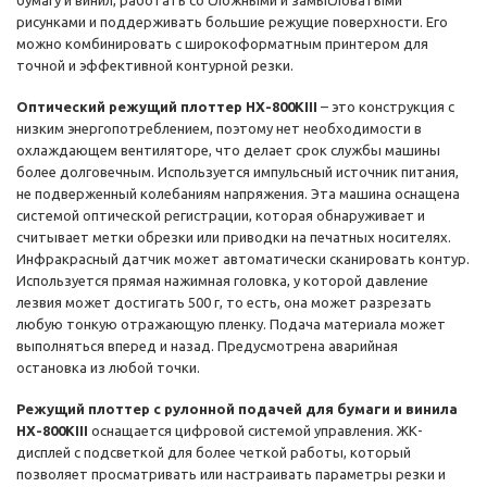
бумагу и винил, работать со сложными и замысловатыми
рисунками и поддерживать большие режущие поверхности. Его
можно комбинировать с широкоформатным принтером для
точной и эффективной контурной резки.
Оптический режущий плоттер HX-800KIII
– это конструкция с
низким энергопотреблением, поэтому нет необходимости в
охлаждающем вентиляторе, что делает срок службы машины
более долговечным. Используется импульсный источник питания,
не подверженный колебаниям напряжения. Эта машина оснащена
системой оптической регистрации, которая обнаруживает и
считывает метки обрезки или приводки на печатных носителях.
Инфракрасный датчик может автоматически сканировать контур.
Используется прямая нажимная головка, у которой давление
лезвия может достигать 500 г, то есть, она может разрезать
любую тонкую отражающую пленку. Подача материала может
выполняться вперед и назад. Предусмотрена аварийная
остановка из любой точки.
Режущий плоттер с рулонной подачей для бумаги и винила
HX-800KIII
оснащается цифровой системой управления. ЖК-
дисплей с подсветкой для более четкой работы, который
позволяет просматривать или настраивать параметры резки и