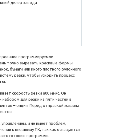
ьный дилер завода
строенное программируемое
ень точно вырезать красивые формы,
нок, бумаги или иного плотного рулонного
истему резки, чтобы ускорить процесс
ты.
ивает скорость резки 800 мм/с. Он
 набором для резки из пяти частей в
ентов – опция. Перед отправкой машина
ентов.
правлением, и не имеет проблем,
чении к внешнему ПК, так как оснащается
нить готовые программы.