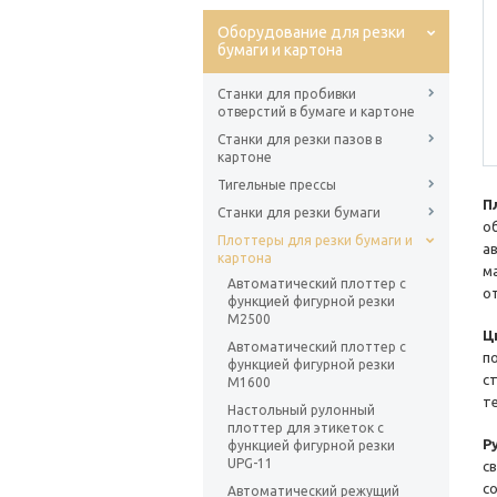
Оборудование для резки
бумаги и картона
Станки для пробивки
отверстий в бумаге и картоне
Станки для резки пазов в
картоне
Тигельные прессы
П
Станки для резки бумаги
о
Плоттеры для резки бумаги и
а
картона
м
Автоматический плоттер с
о
функцией фигурной резки
M2500
Ц
Автоматический плоттер с
п
функцией фигурной резки
с
M1600
т
Настольный рулонный
плоттер для этикеток с
Р
функцией фигурной резки
UPG-11
с
с
Автоматический режущий