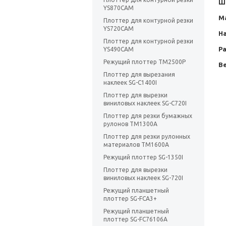
Ш
YS870CAM
М
Плоттер для контурной резки
YS720CAM
Н
Плоттер для контурной резки
Ра
YS490CAM
Режущий плоттер TM2500P
Ве
Плоттер для вырезания
наклеек SG-C1400I
Плоттер для вырезки
виниловых наклеек SG-C720I
Плоттер для резки бумажных
рулонов TM1300A
Плоттер для резки рулонных
материалов TM1600A
Режущий плоттер SG-1350I
Плоттер для вырезки
виниловых наклеек SG-720I
Режущий планшетный
плоттер SG-FCA3+
Режущий планшетный
плоттер SG-FC76106A