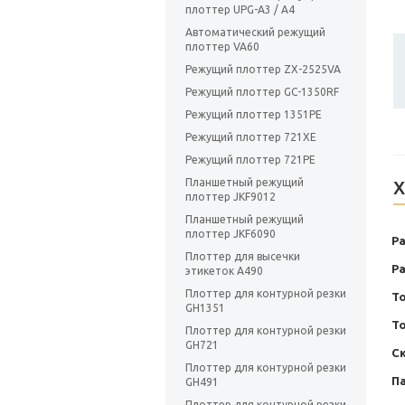
плоттер UPG-A3 / A4
Автоматический режущий
плоттер VA60
Режущий плоттер ZX-2525VA
Режущий плоттер GC-1350RF
Режущий плоттер 1351PE
Режущий плоттер 721XE
Режущий плоттер 721PE
Планшетный режущий
Х
плоттер JKF9012
Планшетный режущий
плоттер JKF6090
Ра
Плоттер для высечки
Р
этикеток A490
Плоттер для контурной резки
Т
GH1351
То
Плоттер для контурной резки
GH721
Ск
Плоттер для контурной резки
П
GH491
Плоттер для контурной резки