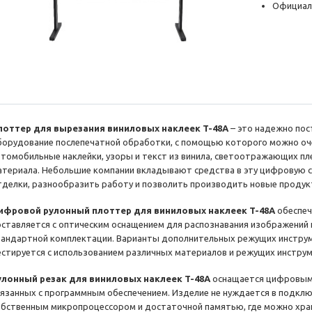
Официал
лоттер для вырезания виниловых наклеек T-48A
– это надежно по
борудование послепечатной обработки, с помощью которого можно оч
втомобильные наклейки, узоры и текст из винила, светоотражающих пле
атериала. Небольшие компании вкладывают средства в эту цифровую с
тделки, разнообразить работу и позволить производить новые продук
ифровой рулонный плоттер для виниловых наклеек T-48A
обеспеч
оставляется с оптическим оснащением для распознавания изображений и
тандартной комплектации. Варианты дополнительных режущих инструм
естируется с использованием различных материалов и режущих инструм
улонный резак для виниловых наклеек T-48A
оснащается цифровым у
вязанных с программным обеспечением. Изделие не нуждается в подклю
обственным микропроцессором и достаточной памятью, где можно хра