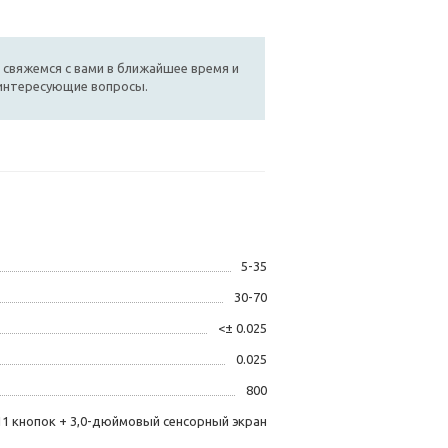
 свяжемся с вами в ближайшее время и
 интересующие вопросы.
5-35
30-70
<± 0.025
0.025
800
11 кнопок + 3,0-дюймовый сенсорный экран