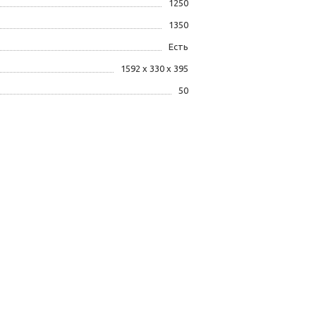
1250
1350
Есть
1592 х 330 х 395
50