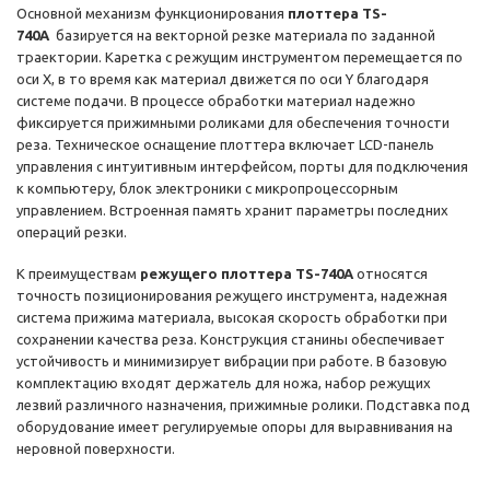
Основной механизм функционирования
плоттера TS-
740A
базируется на векторной резке материала по заданной
траектории. Каретка с режущим инструментом перемещается по
оси X, в то время как материал движется по оси Y благодаря
системе подачи. В процессе обработки материал надежно
фиксируется прижимными роликами для обеспечения точности
реза. Техническое оснащение плоттера включает LCD-панель
управления с интуитивным интерфейсом, порты для подключения
к компьютеру, блок электроники с микропроцессорным
управлением. Встроенная память хранит параметры последних
операций резки.
К преимуществам
режущего плоттера TS-740A
относятся
точность позиционирования режущего инструмента, надежная
система прижима материала, высокая скорость обработки при
сохранении качества реза. Конструкция станины обеспечивает
устойчивость и минимизирует вибрации при работе. В базовую
комплектацию входят держатель для ножа, набор режущих
лезвий различного назначения, прижимные ролики. Подставка под
оборудование имеет регулируемые опоры для выравнивания на
неровной поверхности.