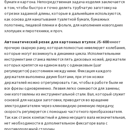
бумаги и картона. Непосредственная задача изделия заключается
в том, чтобы быстро и точно делить трубчатую заготовку на
отрезки заданной длины, которые в дальнейшем используются,
как основа для наматывания туалетной бумаги, бумажных
полотенец, пищевой пленки и фольги, для наполнения новогодних
хлопушек и пиротехники, и проч.
Автоматический резак для картонных втулок JS-600
имеет
прочную сварную раму, которая полностью нивелирует колебания,
которые могут возникнуть в динамике цикла. Исполнительными
инструментами станка являются пять дисковых ножей, держатели
которых крепятся на едином валу с одинаковым (шаг
регулируется) расстоянием между ними. Фиксация каждого
держателя выполнена двумя болтами, при этом ножки
держателей можно отрегулировать так, чтобы в работе были не
все фрезы одновременно. Лезвия легко снимаются для замены;
они изготовлены из инструментальной стали. Вал, который служит
основой для насадки заготовки, приводится во вращение
электродвигателем через клиновидную ременную передачу;
скорость регулируется с помощью частотного преобразователя.
Так как станок компактный и длина несущего вала незначительная,
нет необходимости в дополнительном фиксаторе вала с
противоположной стороны.