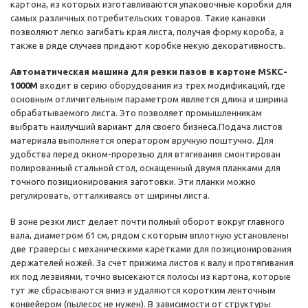
картона, из которых изготавливаются упаковочные коробки для
самых различных потребительских товаров. Такие канавки
позволяют легко загибать края листа, получая форму короба, а
также в ряде случаев придают коробке некую декоративность.
Автоматическая машина для резки пазов в картоне MSKC-
1000M
входит в серию оборудования из трех модификаций, где
основным отличительным параметром является длина и ширина
обрабатываемого листа. Это позволяет промышленникам
выбрать наилучший вариант для своего бизнеса.Подача листов
материала выполняется оператором вручную поштучно. Для
удобства перед окном-прорезью для втягивания смонтирован
полированный стальной стол, оснащенный двумя планками для
точного позиционирования заготовки. Эти планки можно
регулировать, отталкиваясь от ширины листа.
В зоне резки лист делает почти полный оборот вокруг главного
вала, диаметром 61 см, рядом с которым вплотную установлены
две траверсы с механическими каретками для позиционирования
держателей ножей. За счет прижима листов к валу и протягивания
их под лезвиями, точно высекаются полосы из картона, которые
тут же сбрасываются вниз и удаляются коротким ленточным
конвейером (пылесос не нужен). В зависимости от структуры