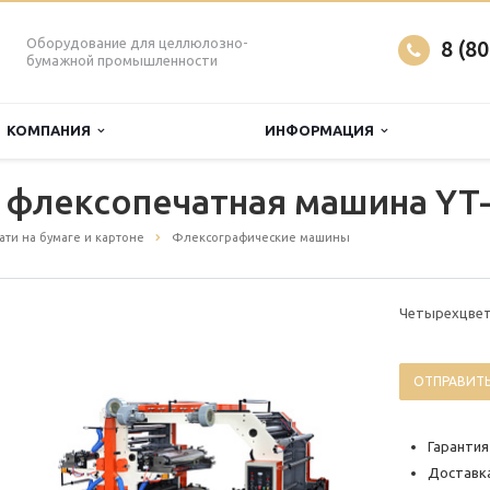
Оборудование для целлюлозно-
8 (8
бумажной промышленности
КОМПАНИЯ
ИНФОРМАЦИЯ
 флексопечатная машина YT
ти на бумаге и картоне
Флексографические машины
Четырехцвет
ОТПРАВИТЬ
Гарантия
Доставка