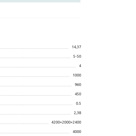
14,37
5-50
4
1000
960
450
0.5
2,38
4200×2000×2400
4000