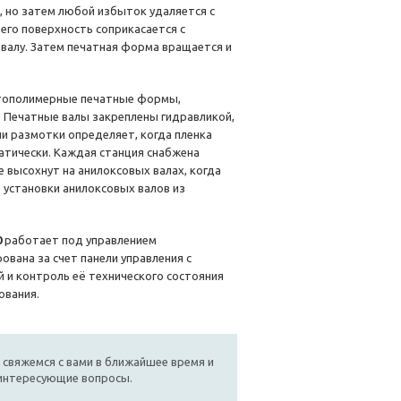
, но затем любой избыток удаляется с
его поверхность соприкасается с
валу. Затем печатная форма вращается и
отополимерные печатные формы,
 Печатные валы закреплены гидравликой,
ии размотки определяет, когда пленка
атически. Каждая станция снабжена
 высохнут на анилоксовых валах, когда
 установки анилоксовых валов из
0
работает под управлением
вана за счет панели управления с
 и контроль её технического состояния
ования.
 свяжемся с вами в ближайшее время и
 интересующие вопросы.