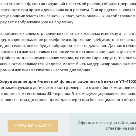
тали) его рельеф, контактирующий с системой ракеля, собирает чернила
оверхности при прохождении вала под ракелем. При вращении анилокса 
ыступающими участками печатных плат, установленных на собственном 
ередает изображение уже на подложку.
 современных флексографических печатных машинах используются ф
одержащие зеркальное рельефное изображение требуемого отпечатка.
ледовательно, они не будут вибрировать из-за давления. Датчик в секц
азрывается или заканчивается, после чего останавливает машину автом
стройством для перемешивания чернил, которое гарантирует, что они не
ашина останавливается. Изделие может быть модернизировано за счет
ерамики или пневматических насосов для чернил.
борудование для 4-цветной флексографической печати YT-4100
рограммируемого логического контроллера, но может быть модернизиро
олноцветным сенсорным ЖК-экраном. В этом случае управление машиной
тановится гораздо проще, даже для оператора без специального образ
Оформите заявку на сайте, мы
ОТПРАВИТЬ ЗАЯВКУ
ответим на все