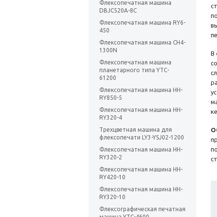
Флексопечатная машина
с
DBJC520A-8C
п
Флексопечатная машина RY6-
в
450
п
Флексопечатная машина CH4-
1300N
В
Флексопечатная машина
с
планетарного типа YTC-
с
61200
р
Флексопечатная машина HH-
у
RY850-5
м
Флексопечатная машина HH-
к
RY320-4
Трехцветная машина для
О
флексопечати LY3-YSJ02-1200
п
п
Флексопечатная машина HH-
RY320-2
с
Флексопечатная машина HH-
RY420-10
Флексопечатная машина HH-
RY320-10
Флексографическая печатная
машина YTC-4600