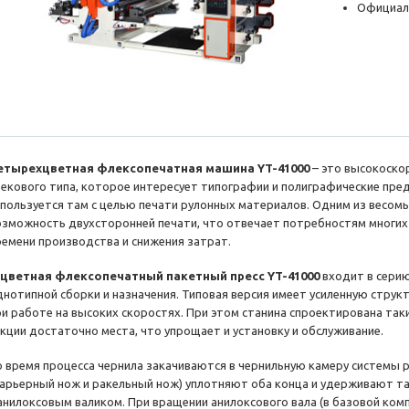
Официал
етырехцветная флексопечатная машина YT-41000
– это высокоско
текового типа, которое интересует типографии и полиграфические пре
спользуется там с целью печати рулонных материалов. Одним из весом
озможность двухсторонней печати, что отвечает потребностям многих
ремени производства и снижения затрат.
-цветная флексопечатный пакетный пресс YT-41000
входит в серию
днотипной сборки и назначения. Типовая версия имеет усиленную струк
ри работе на высоких скоростях. При этом станина спроектирована так
екции достаточно места, что упрощает и установку и обслуживание.
о время процесса чернила закачиваются в чернильную камеру системы р
барьерный нож и ракельный нож) уплотняют оба конца и удерживают там
 анилоксовым валиком. При вращении анилоксового вала (в базовой ко