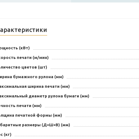
арактеристики
ощность (кВт)
орость печати (м/мин)
оличество цветов (шт)
ирина бумажного рулона (мм)
аксимальная ширина печати (мм)
аксимальный диаметр рулона бумаги (мм)
чность печати (мм)
олщина печатной формы (мм)
абаритные размеры (Д×Ш×В) (мм)
с (кг)