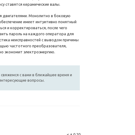
су ставятся керамические валы.
я двигателями. Монолитно в боковую
обеспечение имеет интуитивно понятный
ься и корректироваться, после чего
вить пароль на каждого оператора для
стика неисправностей с выводом причины
мощью частотного преобразователя,
но экономит электроэнергию.
 свяжемся с вами в ближайшее время и
 интересующие вопросы.
≤ ± 0.20