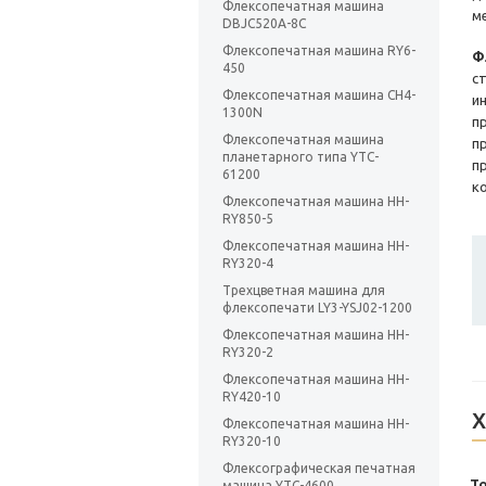
Флексопечатная машина
м
DBJC520A-8C
Флексопечатная машина RY6-
Ф
450
с
Флексопечатная машина CH4-
и
1300N
п
Флексопечатная машина
п
планетарного типа YTC-
п
61200
к
Флексопечатная машина HH-
RY850-5
Флексопечатная машина HH-
RY320-4
Трехцветная машина для
флексопечати LY3-YSJ02-1200
Флексопечатная машина HH-
RY320-2
Флексопечатная машина HH-
RY420-10
Х
Флексопечатная машина HH-
RY320-10
Флексографическая печатная
То
машина YTC-4600