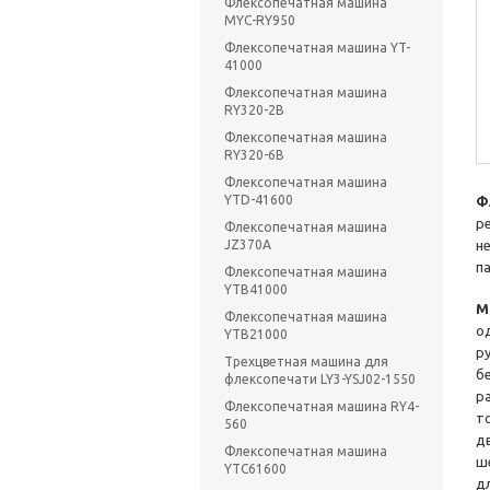
Флексопечатная машина
MYC-RY950
Флексопечатная машина YT-
41000
Флексопечатная машина
RY320-2B
Флексопечатная машина
RY320-6B
Флексопечатная машина
YTD-41600
Ф
р
Флексопечатная машина
JZ370A
н
п
Флексопечатная машина
YTB41000
М
Флексопечатная машина
о
YTB21000
р
Трехцветная машина для
б
флексопечати LY3-YSJ02-1550
р
Флексопечатная машина RY4-
т
560
д
Флексопечатная машина
ш
YTC61600
д