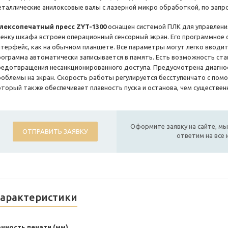
еталлические анилоксовые валы с лазерной микро обработкой, по запро
лексопечатный пресс ZYT-1300
оснащен системой ПЛК для управлени
тенку шкафа встроен операционный сенсорный экран. Его программное 
нтерфейс, как на обычном планшете. Все параметры могут легко вводит
рограмма автоматически записывается в память. Есть возможность ста
редотвращения несанкционированного доступа. Предусмотрена диагно
роблемы на экран. Скорость работы регулируется бесступенчато с по
оторый также обеспечивает плавность пуска и останова, чем существен
Оформите заявку на сайте, мы
ОТПРАВИТЬ ЗАЯВКУ
ответим на все
арактеристики
чность печати (мм)