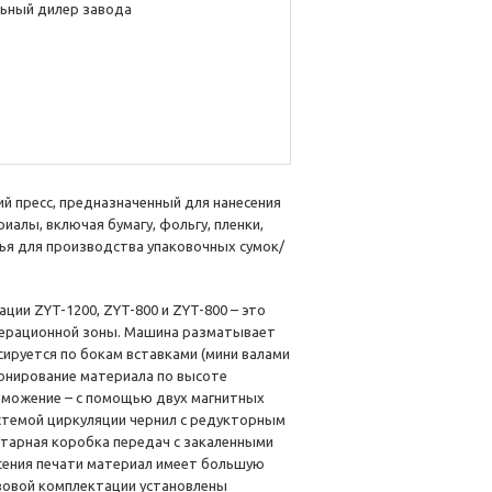
ьный дилер завода
й пресс, предназначенный для нанесения
алы, включая бумагу, фольгу, пленки,
рья для производства упаковочных сумок/
ации ZYT-1200, ZYT-800 и ZYT-800 – это
перационной зоны. Машина разматывает
ируется по бокам вставками (мини валами
ионирование материала по высоте
рможение – с помощью двух магнитных
стемой циркуляции чернил с редукторным
етарная коробка передач с закаленными
сения печати материал имеет большую
азовой комплектации установлены