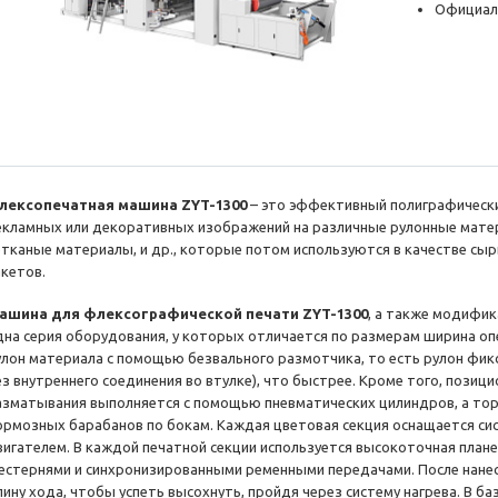
Официал
лексопечатная машина ZYT-1300
– это эффективный полиграфически
екламных или декоративных изображений на различные рулонные матери
етканые материалы, и др., которые потом используются в качестве сы
акетов.
ашина для флексографической печати ZYT-1300
, а также модифик
дна серия оборудования, у которых отличается по размерам ширина о
улон материала с помощью безвального размотчика, то есть рулон фикс
ез внутреннего соединения во втулке), что быстрее. Кроме того, позиц
азматывания выполняется с помощью пневматических цилиндров, а то
ормозных барабанов по бокам. Каждая цветовая секция оснащается си
вигателем. В каждой печатной секции используется высокоточная план
естернями и синхронизированными ременными передачами. После нане
лину хода, чтобы успеть высохнуть, пройдя через систему нагрева. В б