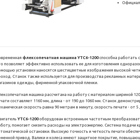
Официал
овременная
флексопечатная машина YTC6-1200
способна работать с
то позволяет эффективно использовать ее для изготовления одноразов
омощью установки наносятся шестицветные изображения высокой четко
роход. Станок также используется для производства рекламных матери
агазинов одежды, фирменной упаковочной пленки.
лексопечатная машина рассчитана на работу с материалом шириной 12
ечати составляет 1160 мм, длина - от 190 до 1060 мм. Станок демонст
ханическая скорость равна 90 метрам в минуту, скорость печати - от 5
вигатель
YTC6-1200
оборудован встроенным частотным преобразовате
аботу, помогает снизить расходы на электроэнергию. Система подачи кр
втоматической остановки. Высокую точность и четкость печати обесп
еменной привод. Валики и колеса имеют защитное покрытие, повышающ