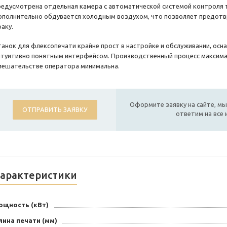
редусмотрена отдельная камера с автоматической системой контроля 
ополнительно обдувается холодным воздухом, что позволяет предотвр
аку.
танок для флексопечати крайне прост в настройке и обслуживании, осн
нтуитивно понятным интерфейсом. Производственный процесс максима
мешательстве оператора минимальна.
Оформите заявку на сайте, мы
ОТПРАВИТЬ ЗАЯВКУ
ответим на все
арактеристики
ощность (кВт)
лина печати (мм)