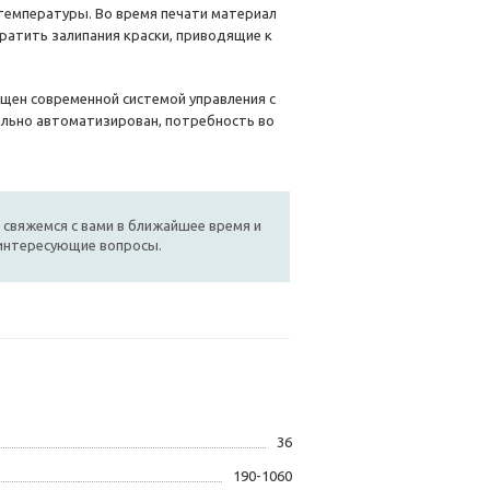
температуры. Во время печати материал
атить залипания краски, приводящие к
ащен современной системой управления с
льно автоматизирован, потребность во
 свяжемся с вами в ближайшее время и
 интересующие вопросы.
36
190-1060