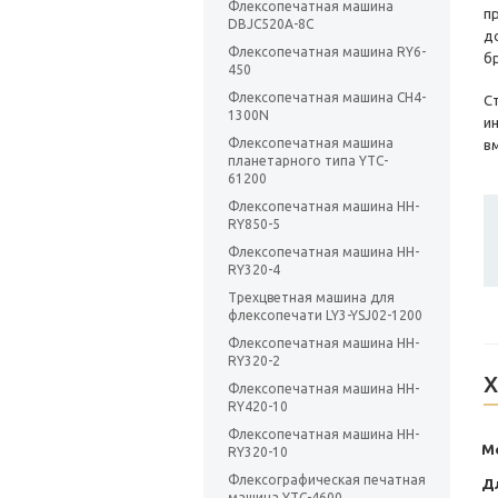
Флексопечатная машина
п
DBJC520A-8C
д
Флексопечатная машина RY6-
бр
450
Флексопечатная машина CH4-
С
1300N
и
Флексопечатная машина
в
планетарного типа YTC-
61200
Флексопечатная машина HH-
RY850-5
Флексопечатная машина HH-
RY320-4
Трехцветная машина для
флексопечати LY3-YSJ02-1200
Флексопечатная машина HH-
RY320-2
Х
Флексопечатная машина HH-
RY420-10
Флексопечатная машина HH-
М
RY320-10
Флексографическая печатная
Д
машина YTC-4600