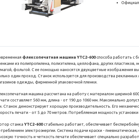
Официал
овременная
флексопечатная машина YTC2-600
способа работать с 
ленками из полипропилена, полиэтилена, целлофана, других пластиков,
умагой, фольгой. С ее помощью наносятся двухцветные изображения вы
олько один проход. Станок используется для производства рекламных 
агазинов одежды, фирменной упаковочной пленки.
лексопечатная машина рассчитана на работу с материалом шириной 60
ечати составляет 560 мм, длина - от 190 до 1060 мм. Максимально допу
м. Станок демонстрирует хорошую производительность. Его механическ
корость печати - от 5 до 70 метров. Потребляемая мощность установки -
отор станка
YTC2-600
стабильно работает, обеспечивает бесперебойн
отреблением электроэнергии. Система подачи краски - пневматическая,
ысокую точность и четкость печати обеспечивает специально разработ