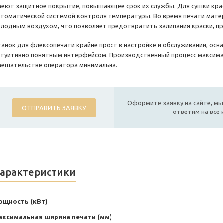
меют защитное покрытие, повышающее срок их службы. Для сушки кра
втоматической системой контроля температуры. Во время печати мате
олодным воздухом, что позволяет предотвратить залипания краски, пр
танок для флексопечати крайне прост в настройке и обслуживании, осн
нтуитивно понятным интерфейсом. Производственный процесс максима
мешательстве оператора минимальна.
Оформите заявку на сайте, мы
ОТПРАВИТЬ ЗАЯВКУ
ответим на все
арактеристики
ощность (кВт)
аксимальная ширина печати (мм)