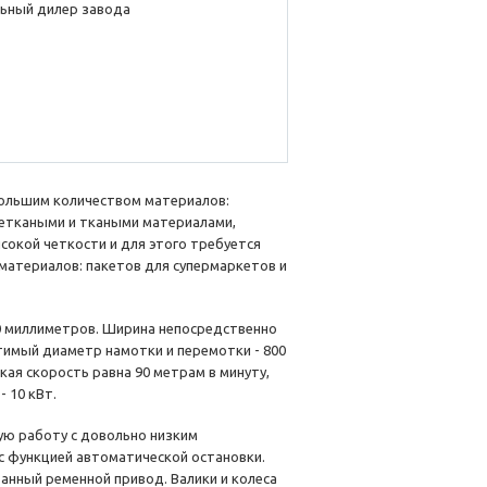
ьный дилер завода
большим количеством материалов:
 неткаными и ткаными материалами,
сокой четкости и для этого требуется
материалов: пакетов для супермаркетов и
0 миллиметров. Ширина непосредственно
стимый диаметр намотки и перемотки - 800
ая скорость равна 90 метрам в минуту,
 10 кВт.
ую работу с довольно низким
 с функцией автоматической остановки.
анный ременной привод. Валики и колеса