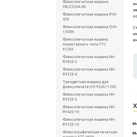
Флексопечатная машина
и
DBJC520A-8C
а
Флексопечатная машина RY6-
х
450
Флексопечатная машина CH4-
С
1300N
и
Флексопечатная машина
в
планетарного типа YTC-
61200
Флексопечатная машина HH-
RY850-5
Флексопечатная машина HH-
RY320-4
Трехцветная машина для
флексопечати LY3-YSJ02-1200
Флексопечатная машина HH-
RY320-2
Х
Флексопечатная машина HH-
RY420-10
Флексопечатная машина HH-
М
RY320-10
Флексографическая печатная
М
машина YTC-4600