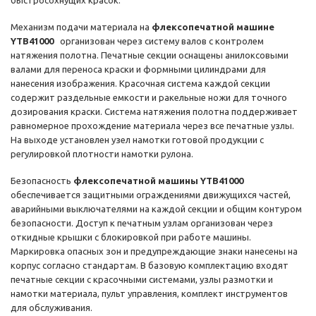
быстросохнущих красок.
Механизм подачи материала на
флексопечатной машине
YTB41000
организован через систему валов с контролем
натяжения полотна. Печатные секции оснащены анилоксовыми
валами для переноса краски и формными цилиндрами для
нанесения изображения. Красочная система каждой секции
содержит раздельные емкости и ракельные ножи для точного
дозирования краски. Система натяжения полотна поддерживает
равномерное прохождение материала через все печатные узлы.
На выходе установлен узел намотки готовой продукции с
регулировкой плотности намотки рулона.
Безопасность
флексопечатной машины YTB41000
обеспечивается защитными ограждениями движущихся частей,
аварийными выключателями на каждой секции и общим контуром
безопасности. Доступ к печатным узлам организован через
откидные крышки с блокировкой при работе машины.
Маркировка опасных зон и предупреждающие знаки нанесены на
корпус согласно стандартам. В базовую комплектацию входят
печатные секции с красочными системами, узлы размотки и
намотки материала, пульт управления, комплект инструментов
для обслуживания.