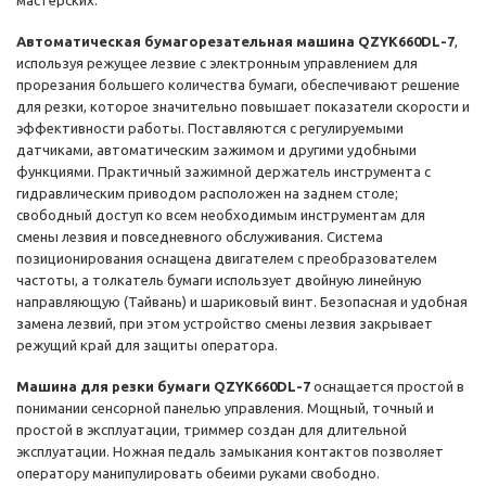
мастерских.
Автоматическая бумагорезательная машина QZYK660DL-7
,
используя режущее лезвие с электронным управлением для
прорезания большего количества бумаги, обеспечивают решение
для резки, которое значительно повышает показатели скорости и
эффективности работы. Поставляются с регулируемыми
датчиками, автоматическим зажимом и другими удобными
функциями. Практичный зажимной держатель инструмента с
гидравлическим приводом расположен на заднем столе;
свободный доступ ко всем необходимым инструментам для
смены лезвия и повседневного обслуживания. Система
позиционирования оснащена двигателем с преобразователем
частоты, а толкатель бумаги использует двойную линейную
направляющую (Тайвань) и шариковый винт. Безопасная и удобная
замена лезвий, при этом устройство смены лезвия закрывает
режущий край для защиты оператора.
Машина для резки бумаги QZYK660DL-7
оснащается простой в
понимании сенсорной панелью управления. Мощный, точный и
простой в эксплуатации, триммер создан для длительной
эксплуатации. Ножная педаль замыкания контактов позволяет
оператору манипулировать обеими руками свободно.