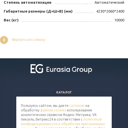
Степень автоматизации
Автоматический
Габаритные размеры (Д×Ш×В) (мм)
4230*2060*2400
Вес (кг)
10000
Вернуться к списку
КАТАЛОГ
ВОПРОСЫ И ОТВЕТЫ
Пользуясь сайтом, вы даете
согласие
на
КОМПАНИЯ
обработку
файлов cookies
использование
КОНТАКТЫ
аналитических сервисов Яндекс Метрика, VK
пиксель, Битрикс24 в соответствии с
политикой
конфиденциальности и обработки персональных
8 (800) 302-14-65