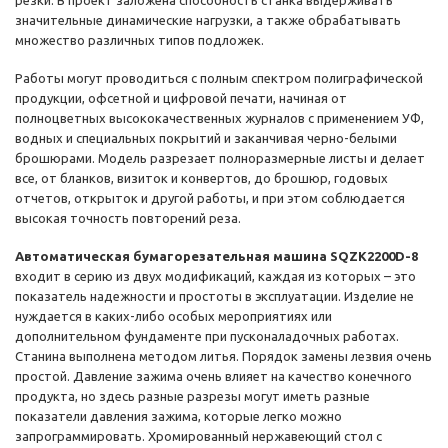
резки. В проект заложена способность станка выдерживать
значительные динамические нагрузки, а также обрабатывать
множество различных типов подложек.
Работы могут проводиться с полным спектром полиграфической
продукции, офсетной и цифровой печати, начиная от
полноцветных высококачественных журналов с применением УФ,
водных и специальных покрытий и заканчивая черно-белыми
брошюрами. Модель разрезает полноразмерные листы и делает
все, от бланков, визиток и конвертов, до брошюр, годовых
отчетов, открыток и другой работы, и при этом соблюдается
высокая точность повторений реза.
Автоматическая бумагорезательная машина SQZK2200D-8
входит в серию из двух модификаций, каждая из которых – это
показатель надежности и простоты в эксплуатации. Изделие не
нуждается в каких-либо особых мероприятиях или
дополнительном фундаменте при пусконаладочных работах.
Станина выполнена методом литья. Порядок замены лезвия очень
простой. Давление зажима очень влияет на качество конечного
продукта, но здесь разные разрезы могут иметь разные
показатели давления зажима, которые легко можно
запрограммировать. Хромированный нержавеющий стол с