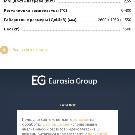
Мощность нагрева (кВт)
2,55
Регулировка температуры (°С)
0-400
Габаритные размеры (Д×Ш×В) (мм)
2600 x 1050 x 1550
Вес (кг)
1500
Вернуться к списку
КАТАЛОГ
ВОПРОСЫ И ОТВЕТЫ
Пользуясь сайтом, вы даете
согласие
на
КОМПАНИЯ
обработку
файлов cookies
использование
КОНТАКТЫ
аналитических сервисов Яндекс Метрика, VK
пиксель, Битрикс24 в соответствии с
политикой