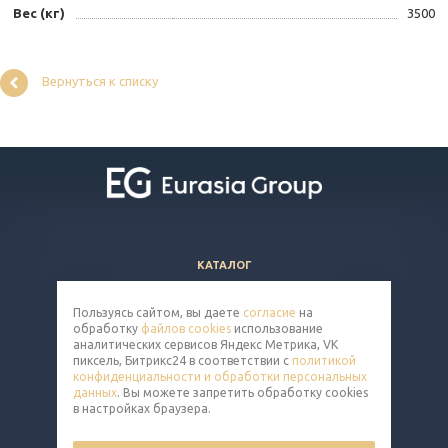
Вес (кг)
3500
Вернуться к списку
КАТАЛОГ
ВОПРОСЫ И ОТВЕТЫ
Пользуясь сайтом, вы даете
согласие
на
КОМПАНИЯ
обработку
файлов cookies
использование
КОНТАКТЫ
аналитических сервисов Яндекс Метрика, VK
пиксель, Битрикс24 в соответствии с
политикой
конфиденциальности и обработки персональных
8 (800) 302-14-65
данных
. Вы можете запретить обработку cookies
в настройках браузера.
cart@eq-mail.ru