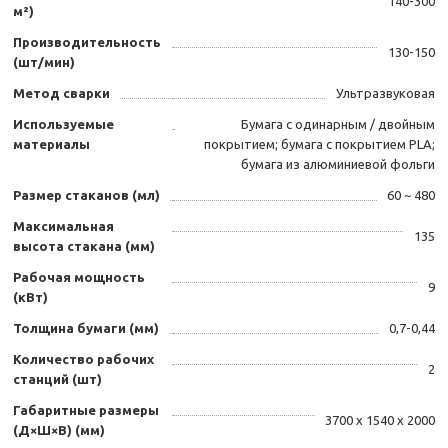
140-300
м²)
Производительность
130-150
(шт/мин)
Метод сварки
Ультразвуковая
Используемые
Бумага с одинарным / двойным
материалы
покрытием; бумага с покрытием PLA;
бумага из алюминиевой фольги
Размер стаканов (мл)
60 ~ 480
Максимальная
135
высота стакана (мм)
Рабочая мощность
9
(кВт)
Толщина бумаги (мм)
0,7-0,44
Количество рабочих
2
станций (шт)
Габаритные размеры
3700 х 1540 х 2000
(Д×Ш×В) (мм)