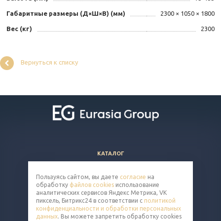
Габаритные размеры (Д×Ш×В) (мм)
2300 × 1050 × 1800
Вес (кг)
2300
Вернуться к списку
КАТАЛОГ
ВОПРОСЫ И ОТВЕТЫ
Пользуясь сайтом, вы даете
согласие
на
КОМПАНИЯ
обработку
файлов cookies
использование
КОНТАКТЫ
аналитических сервисов Яндекс Метрика, VK
пиксель, Битрикс24 в соответствии с
политикой
конфиденциальности и обработки персональных
8 (800) 302-14-65
данных
. Вы можете запретить обработку cookies