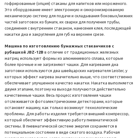
гофрированные (опция) стаканы для напитков или мороженого.
Это оборудование имеет электронную и синхронизированную
механическую систему для подачи и складывания боковых/нижних
частей заготовок из бумаги, их сварки для получения трубы,
соединения с внутренним стаканом, нанесения клея, последующей
накатки дна и закругления для губ на верхнем срезе.
Машина по изготовлению бумажных стаканчиков с
рубашкой JBZ-12B
в отличие от традиционных железных
матриц использует формы из алюминиевого сплава, которые
более прочные и не загрязняют чашки. Для нагревания дна
заготовки используются два швейцарских нагревателя Leister, у
которых эффект нагрева значительно выше, что соответственно
обеспечивает улучшенное качество накатки. Накатка выполняется
двумя этапами, поэтому на выходе получаются действительно
качественные чашки. Весь процесс изготовления чашки
отслеживается фотоэлектрическими детекторами, которые
остановят машину, как только возникнут технологические
проблемы. Для работы изделия требуется внешний компрессор,
который обеспечит эффективную работу пневматической
системы. В пневматической системе энергия сохраняется в
потенциальном состоянии в виде сжатого воздуха. Рабочая