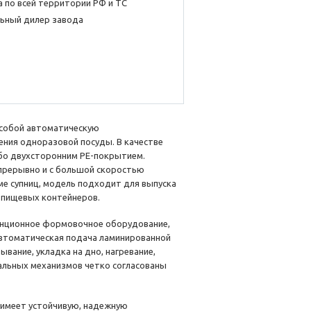
 по всей территории РФ и ТС
ьный дилер завода
собой автоматическую
ния одноразовой посуды. В качестве
ибо двухсторонним PE-покрытием.
прерывно и с большой скоростью
е супниц, модель подходит для выпуска
 пищевых контейнеров.
анционное формовочное оборудование,
автоматическая подача ламинированной
ывание, укладка на дно, нагревание,
альных механизмов четко согласованы
 имеет устойчивую, надежную