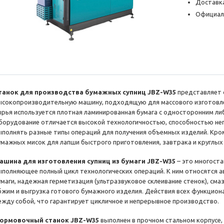
Доставка
Официал
танок для производства бумажных супниц JBZ-W35
представляет 
ысокопроизводительную машину, подходящую для массового изготовле
ырья используется плотная ламинированная бумага с односторонним л
борудование отличается высокой технологичностью, способностью не
ыполнять разные типы операций для получения объемных изделий. Кром
умажных мисок для лапши быстрого приготовления, завтрака и круглых
ашина для изготовления супниц из бумаги JBZ-W35
– это многост
ыполняющее полный цикл технологических операций. К ним относятся 
умаги, надежная герметизация (ультразвуковое склеивание стенок), смаз
бжим и выгрузка готового бумажного изделия. Действия всех функцион
ежду собой, что гарантирует цикличное и непрерывное производство.
ормовочный станок JBZ-W35
выполнен в прочном стальном корпусе,