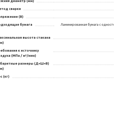
ижний диаметр (мм)
етод сварки
апряжение (В)
одходящая бумага
Ламинированная бумага с однос
аксимальная высота стакана
м)
ребования к источнику
здуха (МПа / м³/мин)
абаритные размеры (Д×Ш×В)
м)
с (кг)