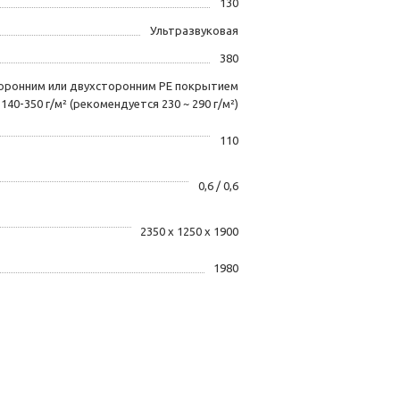
130
Ультразвуковая
380
торонним или двухсторонним PE покрытием
140-350 г/м² (рекомендуется 230 ~ 290 г/м²)
110
0,6 / 0,6
2350 х 1250 х 1900
1980