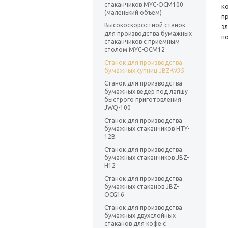
стаканчиков MYC-OCM100
к
(маленький объем)
п
Высокоскоростной станок
э
для производства бумажных
п
стаканчиков с приемным
столом MYC-OCM12
Станок для производства
бумажных супниц JBZ-W35
Станок для производства
бумажных ведер под лапшу
быстрого приготовления
JWQ-100
Станок для производства
бумажных стаканчиков HTY-
12B
Станок для производства
бумажных стаканчиков JBZ-
H12
Станок для производства
бумажных стаканов JBZ-
OCG16
Станок для производства
бумажных двухслойных
стаканов для кофе с