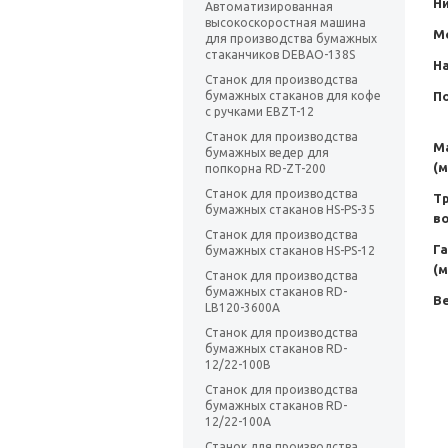
Н
Автоматизированная
высокоскоростная машина
М
для производства бумажных
стаканчиков DEBAO-138S
Н
Станок для производства
П
бумажных стаканов для кофе
с ручками EBZT-12
Станок для производства
М
бумажных ведер для
(м
попкорна RD-ZT-200
Станок для производства
Т
бумажных стаканов HS-PS-35
во
Станок для производства
Г
бумажных стаканов HS-PS-12
(м
Станок для производства
бумажных стаканов RD-
Ве
LB120-3600A
Станок для производства
бумажных стаканов RD-
12/22-100B
Станок для производства
бумажных стаканов RD-
12/22-100A
Станок для производства