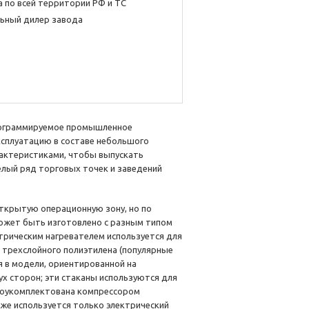
 по всей территории РФ и ТС
ьный дилер завода
рограммируемое промышленное
ксплуатацию в составе небольшого
рактеристиками, чтобы выпускать
елый ряд торговых точек и заведений
ткрытую операционную зону, но по
может быть изготовлено с разным типом
трическим нагревателем используется для
з трехслойного полиэтилена (популярные
я в модели, ориентированной на
вух сторон; эти стаканы используются для
доукомплектована компрессором
оже используется только электрический