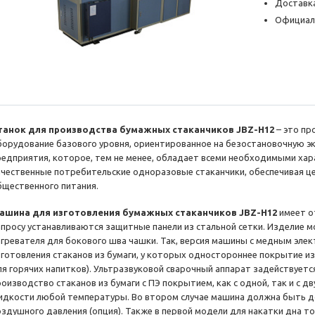
Доставка
Официал
танок для производства бумажных стаканчиков JBZ-H12
– это п
борудование базового уровня, ориентированное на безостановочную э
редприятия, которое, тем не менее, обладает всеми необходимыми ха
ачественные потребительские одноразовые стаканчики, обеспечивая ц
бщественного питания.
ашина для изготовления бумажных стаканчиков JBZ-H12
имеет о
апросу устанавливаются защитные панели из стальной сетки. Изделие 
агревателя для бокового шва чашки. Так, версия машины с медным элек
зготовления стаканов из бумаги, у которых одностороннее покрытие и
ля горячих напитков). Ультразвуковой сварочный аппарат задействуетс
роизводство стаканов из бумаги с ПЭ покрытием, как с одной, так и с д
идкости любой температуры. Во втором случае машина должна быть 
оздушного давления (опция). Также в первой модели для накатки дна т