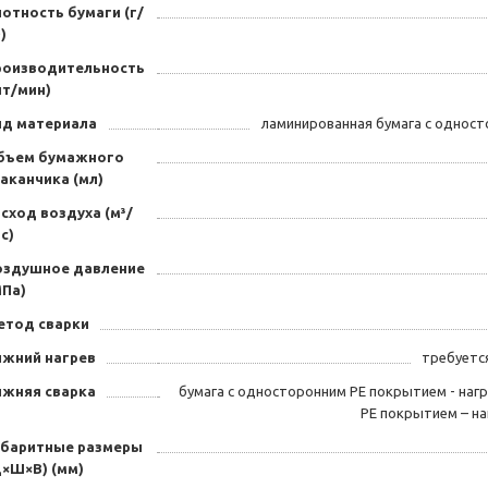
отность бумаги (г/
)
роизводительность
шт/мин)
ид материала
ламинированная бумага с однос
бъем бумажного
аканчика (мл)
сход воздуха (м³/
с)
оздушное давление
МПа)
етод сварки
ижний нагрев
требуетс
ижняя сварка
бумага с односторонним PE покрытием - нагр
PE покрытием – на
абаритные размеры
Д×Ш×В) (мм)