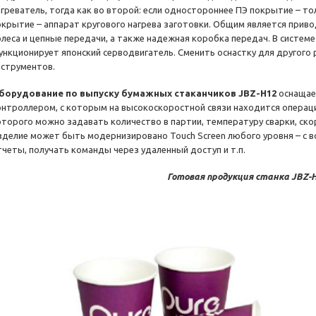
агреватель, тогда как во второй: если одностороннее ПЭ покрытие – то
окрытие – аппарат кругового нагрева заготовки. Общим является прив
олеса и цепные передачи, а также надежная коробка передач. В системе
ункционирует японский серводвигатель. Сменить оснастку для другого
нструментов.
борудование по выпуску бумажных стаканчиков JBZ-H12
оснащае
онтроллером, с которым на высокоскоростной связи находится операц
оторого можно задавать количество в партии, температуру сварки, ско
зделие может быть модернизировано Touch Screen любого уровня – с 
тчеты, получать команды через удаленный доступ и т.п.
Готовая продукция станка JBZ-