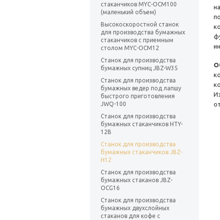
стаканчиков MYC-OCM100
н
(маленький объем)
п
Высокоскоростной станок
к
для производства бумажных
ф
стаканчиков с приемным
и
столом MYC-OCM12
Станок для производства
О
бумажных супниц JBZ-W35
к
Станок для производства
к
бумажных ведер под лапшу
И
быстрого приготовления
JWQ-100
о
Станок для производства
бумажных стаканчиков HTY-
12B
Станок для производства
бумажных стаканчиков JBZ-
H12
Станок для производства
бумажных стаканов JBZ-
OCG16
Станок для производства
бумажных двухслойных
стаканов для кофе с