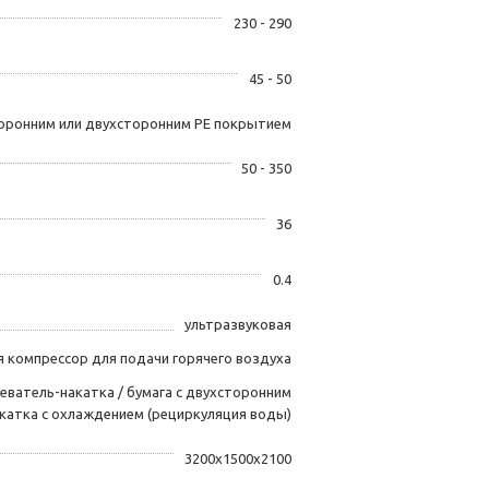
230 - 290
45 - 50
торонним или двухсторонним PE покрытием
50 - 350
36
0.4
ультразвуковая
я компрессор для подачи горячего воздуха
еватель-накатка / бумага с двухсторонним
катка с охлаждением (рециркуляция воды)
3200x1500x2100