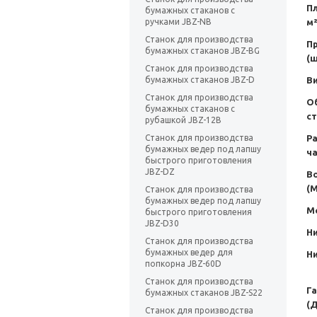
Пл
бумажных стаканов с
м²
ручками JBZ-NB
Станок для производства
П
бумажных стаканов JBZ-BG
(
Станок для производства
В
бумажных стаканов JBZ-D
Станок для производства
О
бумажных стаканов с
ст
рубашкой JBZ-12B
Ра
Станок для производства
бумажных ведер под лапшу
ча
быстрого приготовления
JBZ-DZ
В
(
Станок для производства
бумажных ведер под лапшу
М
быстрого приготовления
JBZ-D30
Н
Станок для производства
бумажных ведер для
Н
попкорна JBZ-60D
Станок для производства
Г
бумажных стаканов JBZ-S22
(
Станок для производства