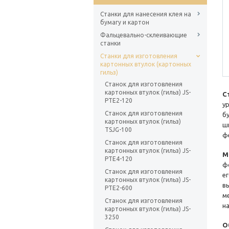
Станки для нанесения клея на
бумагу и картон
Фальцевально-склеивающие
станки
Станки для изготовления
картонных втулок (картонных
гильз)
Станок для изготовления
картонных втулок (гильз) JS-
С
PTE2-120
у
Станок для изготовления
б
картонных втулок (гильз)
ш
TSJG-100
ф
Станок для изготовления
картонных втулок (гильз) JS-
М
PTE4-120
ф
Станок для изготовления
е
картонных втулок (гильз) JS-
в
PTE2-600
м
Станок для изготовления
на
картонных втулок (гильз) JS-
3250
О