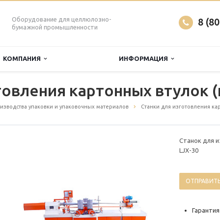
Оборудование для целлюлозно-
8 (8
бумажной промышленности
КОМПАНИЯ
ИНФОРМАЦИЯ
товления картонных втулок (
изводства упаковки и упаковочных материалов
Станки для изготовления ка
Станок для и
LJX-30
ОТПРАВИТЬ
Гарантия