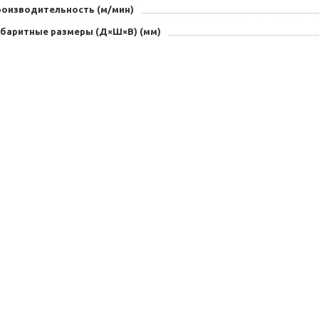
роизводительность (м/мин)
абаритные размеры (Д×Ш×В) (мм)