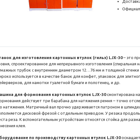
Доставка
Официал
танок для изготовления картонных втулок (гильз) LJX-30
– это п
ровня, спроектированное для непрерывного изготовления (спиральная н
умажных трубок с внутренним диаметром 12…76 мм и толщиной стенки 
ироко используется в качестве банок для конфет, упаковок для элитног
ейерверков, для намотки туалетной бумаги и полотенец, и др.
ашина для формования картонных втулок LJX-30
смонтирована на 
ормования действует три барабана для натяжения ремня – точно отсле
го натяжения. Матричный вал прочно удерживается патроном в шпиндел
ыполняется дисковой фрезой с отдельным приводом. У резака продол
еста реза. К вспомогательным устройствам относятся стойка для разм
несения клея.
борудование по производству картонных втулок LJX-30
оснащает