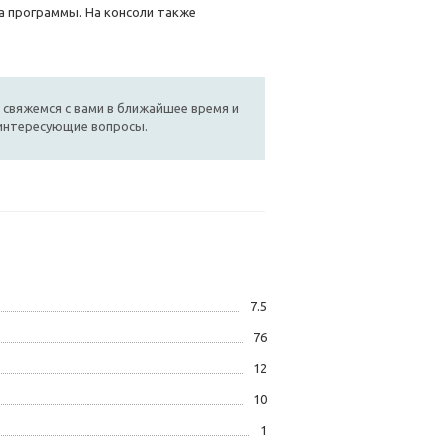
а программы. На консоли также
 свяжемся с вами в ближайшее время и
 интересующие вопросы.
7.5
76
12
10
1