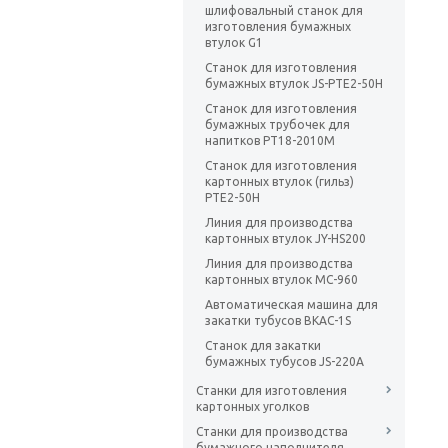
шлифовальный станок для
изготовления бумажных
втулок G1
Станок для изготовления
бумажных втулок JS-PTE2-50H
Станок для изготовления
бумажных трубочек для
напитков PT18-2010M
Станок для изготовления
картонных втулок (гильз)
PTE2-50H
Линия для производства
картонных втулок JY-HS200
Линия для производства
картонных втулок MC-960
Автоматическая машина для
закатки тубусов BKAC-1S
Станок для закатки
бумажных тубусов JS-220A
Станки для изготовления
картонных уголков
Станки для производства
бумажного наполнителя