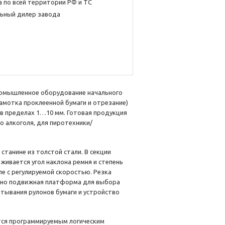
 по всей территории РФ и ТС
ьный дилер завода
ромышленное оборудование начального
амотка проклеенной бумаги и отрезание)
в пределах 1…10 мм. Готовая продукция
о алкоголя, для пиротехники/
станине из толстой стали. В секции
живается угол наклона ремня и степень
е с регулируемой скоростью. Резка
ьно подвижная платформа для выбора
атывания рулонов бумаги и устройство
ся программируемым логическим