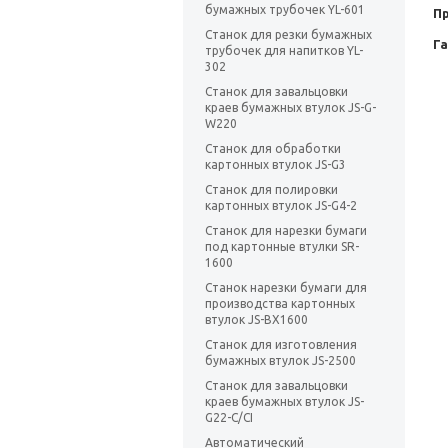
бумажных трубочек YL-601
П
Станок для резки бумажных
Г
трубочек для напитков YL-
302
Станок для завальцовки
краев бумажных втулок JS-G-
W220
Станок для обработки
картонных втулок JS-G3
Станок для полировки
картонных втулок JS-G4-2
Станок для нарезки бумаги
под картонные втулки SR-
1600
Станок нарезки бумаги для
производства картонных
втулок JS-BX1600
Станок для изготовления
бумажных втулок JS-2500
Станок для завальцовки
краев бумажных втулок JS-
G22-C/CI
Автоматический