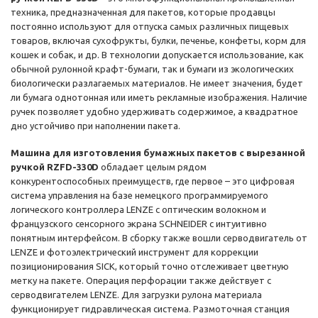
техника, предназначенная для пакетов, которые продавцы
постоянно используют для отпуска самых различных пищевых
товаров, включая сухофрукты, булки, печенье, конфеты, корм для
кошек и собак, и др. В технологии допускается использование, как
обычной рулонной крафт-бумаги, так и бумаги из экологических
биологически разлагаемых материалов. Не имеет значения, будет
ли бумага однотонная или иметь рекламные изображения. Наличие
ручек позволяет удобно удерживать содержимое, а квадратное
дно устойчиво при наполнении пакета.
Машина для изготовления бумажных пакетов с вырезанной
ручкой RZFD-330D
обладает целым рядом
конкурентоспособных преимуществ, где первое – это цифровая
система управления на базе немецкого программируемого
логического контроллера LENZE с оптическим волокном и
французского сенсорного экрана SCHNEIDER с интуитивно
понятным интерфейсом. В сборку также вошли серводвигатель от
LENZE и фотоэлектрический инструмент для коррекции
позиционирования SICK, который точно отслеживает цветную
метку на пакете. Операция перфорации также действует с
серводвигателем LENZE. Для загрузки рулона материала
функционирует гидравлическая система. Размоточная станция