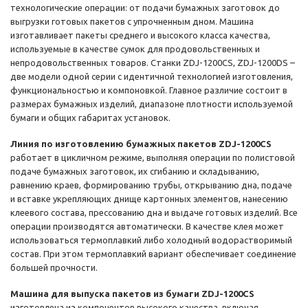
технологические операции: от подачи бумажных заготовок до
выгрузки готовых пакетов с упрочненным дном. Машина
изготавливает пакеты среднего и высокого класса качества,
используемые в качестве сумок для продовольственных и
непродовольственных товаров. Станки ZDJ-1200CS, ZDJ-1200DS –
две модели одной серии с идентичной технологией изготовления,
функциональностью и компоновкой. Главное различие состоит в
размерах бумажных изделий, диапазоне плотности используемой
бумаги и общих габаритах установок.
Линия по изготовлению бумажных пакетов ZDJ-1200CS
работает в цикличном режиме, выполняя операции по полистовой
подаче бумажных заготовок, их сгибанию и складыванию,
равнению краев, формированию трубы, открыванию дна, подаче
и вставке укрепляющих днище картонных элементов, нанесению
клеевого состава, прессованию дна и выдаче готовых изделий. Все
операции производятся автоматически. В качестве клея может
использоваться термоплавкий либо холодный водорастворимый
состав. При этом термоплавкий вариант обеспечивает соединение
большей прочности.
Машина для выпуска пакетов из бумаги ZDJ-1200CS
изготовлена из компонентов высокого качества, включая