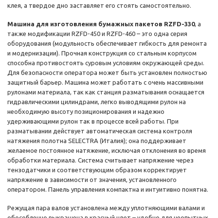
клея, а твердое дно заставляет его стоять самостоятельно.
Машина для изготовления бумажных пакетов RZFD-330
, а
также модификации RZFD-450 и RZFD-460 – это одна серия
оборудования (модульность обеспечивает гибкость для ремонта
и модернизации). Прочная конструкция со стальным корпусом
способна противостоять суровым условиям окружающей среды.
Для безопасности оператора может быть установлен полностью
защитный барьер. Машина может работать с очень массивными
рулонами материала, так как станция разматывания оснащается
гидравлическими цилиндрами, легко выводящими рулон на
необходимую высоту позиционирования и надежно
удерживающими рулон так в процессе всей работы. При
разматывании действует автоматическая система контроля
натяжения полотна SELECTRA (Италия); она поддерживает
желаемое постоянное натяжение, исключая отклонения во время
обработки материала. Система считывает напряжение через
тензодатчики и соответствующим образом корректирует
напряжение в зависимости от значения, установленного
оператором. Панель управления компактна и интуитивно понятна.
Режущая пара валов установлена между уплотняющими валами и
обособленно выкрашена в красный цвет – удобно для неопытных