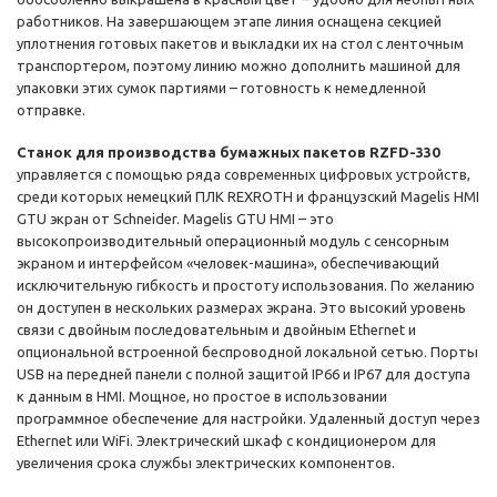
работников. На завершающем этапе линия оснащена секцией
уплотнения готовых пакетов и выкладки их на стол с ленточным
транспортером, поэтому линию можно дополнить машиной для
упаковки этих сумок партиями – готовность к немедленной
отправке.
Станок для производства бумажных пакетов RZFD-330
управляется с помощью ряда современных цифровых устройств,
среди которых немецкий ПЛК REXROTH и французский Magelis HMI
GTU экран от Schneider. Magelis GTU HMI – это
высокопроизводительный операционный модуль с сенсорным
экраном и интерфейсом «человек-машина», обеспечивающий
исключительную гибкость и простоту использования. По желанию
он доступен в нескольких размерах экрана. Это высокий уровень
связи с двойным последовательным и двойным Ethernet и
опциональной встроенной беспроводной локальной сетью. Порты
USB на передней панели с полной защитой IP66 и IP67 для доступа
к данным в HMI. Мощное, но простое в использовании
программное обеспечение для настройки. Удаленный доступ через
Ethernet или WiFi. Электрический шкаф с кондиционером для
увеличения срока службы электрических компонентов.