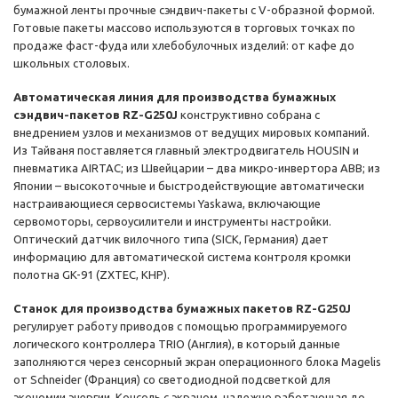
бумажной ленты прочные сэндвич-пакеты с V-образной формой.
Готовые пакеты массово используются в торговых точках по
продаже фаст-фуда или хлебобулочных изделий: от кафе до
школьных столовых.
Автоматическая линия для производства бумажных
сэндвич-пакетов RZ-G250J
конструктивно собрана с
внедрением узлов и механизмов от ведущих мировых компаний.
Из Тайваня поставляется главный электродвигатель HOUSIN и
пневматика AIRTAC; из Швейцарии – два микро-инвертора ABB; из
Японии – высокоточные и быстродействующие автоматически
настраивающиеся сервосистемы Yaskawa, включающие
сервомоторы, сервоусилители и инструменты настройки.
Оптический датчик вилочного типа (SICK, Германия) дает
информацию для автоматической система контроля кромки
полотна GK-91 (ZXTEC, КНР).
Станок для производства бумажных пакетов RZ-G250J
регулирует работу приводов с помощью программируемого
логического контроллера TRIO (Англия), в который данные
заполняются через сенсорный экран операционного блока Magelis
от Schneider (Франция) со светодиодной подсветкой для
экономии энергии. Консоль с экраном, надежно работающая до