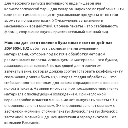
для массового выпуска популярного вида пищевой или
косметологической тары для товаров широкого потребления. Эти
пакеты оптимально защитят упакованные продукты от потери
аромата, попадания влаги, УФ-излучения, загрязнения и
механических воздействий. Стоячие пакеты – это стабильность
формы, сохранение вкуса и привлекательный внешний вид.
Машина для изготовления бумажных пакетов дой-пак
JDM600-LSJZ
работает с композитными рулонными
материалами, которые подаются в обработку методом
разматывания полотна. Используемые материалы – это бумага,
ламинированная пленкой, подходящей для «горячего»
запечатывание, которая должна соответствовать коэффициенту
скольжения должен быть ≥3,5. Вторая стадия обработки – это
сгибание полотна пополам для начала формирования основания
полости пакета. На линии многоэтапное продольное уплотнение
материала с последующим охлаждением. При несложной
перенастройке оснастки машина может выпускать пакеты с 3-х
сторонним запечатыванием, 3-х сторонним запечатыванием с
застежкой-молнией, стоячие пакеты doypack, пакеты doypack с
застежкой-молнией, и др. Все двигатели и серводвигатели – от
компании Panasonic.