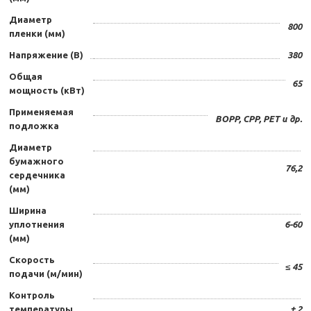
Диаметр
800
пленки (мм)
Напряжение (В)
380
Общая
65
мощность (кВт)
Применяемая
BOPP, CPP, PET и др.
подложка
Диаметр
бумажного
76,2
сердечника
(мм)
Ширина
уплотнения
6-60
(мм)
Скорость
≤ 45
подачи (м/мин)
Контроль
температуры
± 2